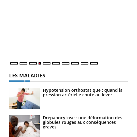
Dia
You
Le 
pers
ques
LES MALADIES
Hypotension orthostatique : quand la
pression artérielle chute au lever
Drépanocytose : une déformation des
globules rouges aux conséquences
graves