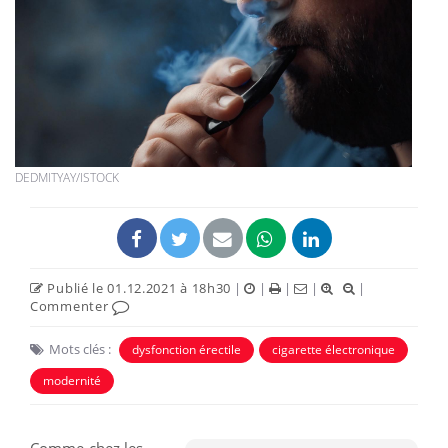
DEDMITYAY/ISTOCK
Publié le 01.12.2021 à 18h30
|
|
|
|
|
Commenter
Mots clés :
dysfonction érectile
cigarette électronique
modernité