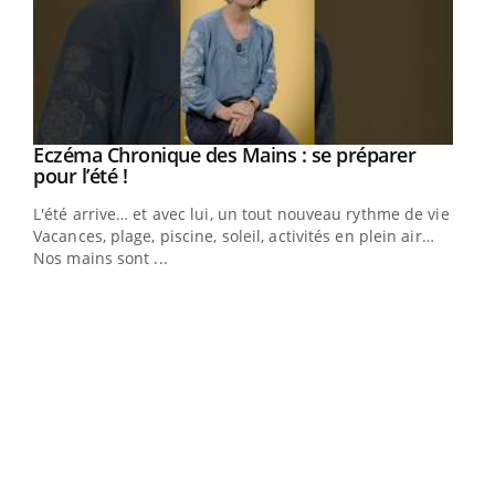
Eczéma Chronique des Mains : se préparer
Youtube
Youtube
pour l’été !
L'été arrive… et avec lui, un tout nouveau rythme de vie !
Vacances, plage, piscine, soleil, activités en plein air…
Nos mains sont ...
Dia
You
Le 
pers
ques