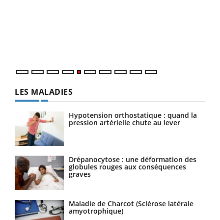
Un 
à l
Un é
mati
numé
LES MALADIES
Hypotension orthostatique : quand la
pression artérielle chute au lever
Drépanocytose : une déformation des
globules rouges aux conséquences
graves
Maladie de Charcot (Sclérose latérale
amyotrophique)