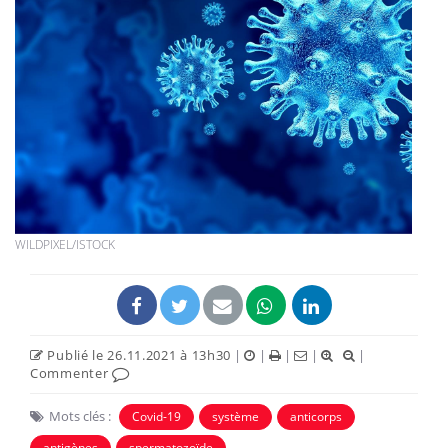
WILDPIXEL/ISTOCK
Publié le 26.11.2021 à 13h30
|
|
|
|
|
Commenter
Mots clés :
Covid-19
système
anticorps
antigènes
spermatozoïde