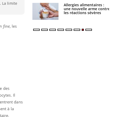
 La limite
Allergies alimentaires :
TDAH : quel est ce
une nouvelle arme contre
traitement autorisé aux
les réactions sévères
États-Unis ?
in fine
, les
e des
cytes. Il
s entrent dans
ent à la
taire.