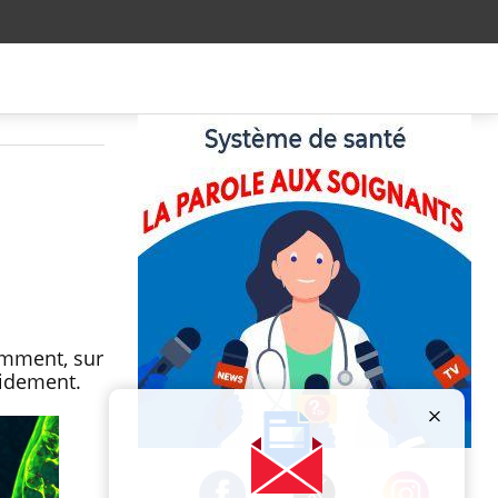
amment, sur
apidement.
Publicité