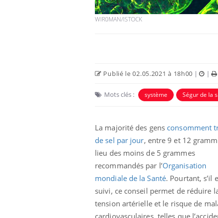
WIR0MAN/ISTOCK
Publié le 02.05.2021 à 18h00
|
|
Mots clés :
système
Ségur de la 
La majorité des gens
consomment t
e empêche-t-elle
Fortes chaleurs :
de sel par jour
, entre 9 et 12 gramm
 la nuit ?
pourquoi le risque de
lieu des moins de 5 grammes
noyade grimpe-t-il ?
recommandés par l’
Organisation
mondiale de la Santé
. Pourtant, s’il 
 fin du comprimé
Le Viagra pourrait-il
jours se profile-t-
freiner la propagation du
suivi, ce conseil permet de réduire l
n ?
cancer ?
tension artérielle et le risque de ma
cardiovasculaires, telles que l’accide