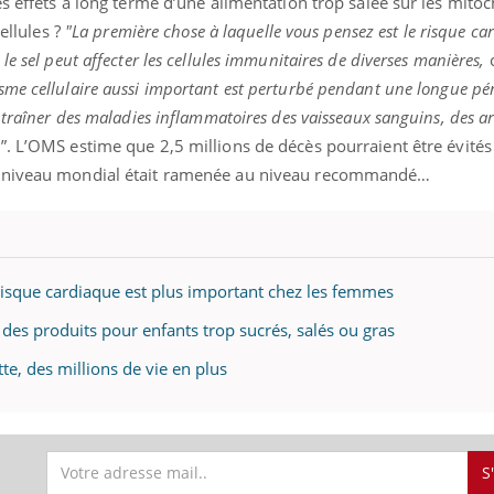
es effets à long terme d’une alimentation trop salée sur les mito
cellules ?
"
La première chose à laquelle vous pensez est le risque car
e sel peut affecter les cellules immunitaires de diverses manières,
c
me cellulaire aussi important est perturbé pendant une longue pér
ntraîner des maladies inflammatoires des vaisseaux sanguins, des ar
s
”. L’OMS estime que 2,5 millions de décès pourraient être évité
u niveau mondial était ramenée au niveau recommandé…
e risque cardiaque est plus important chez les femmes
 des produits pour enfants trop sucrés, salés ou gras
tte, des millions de vie en plus
S