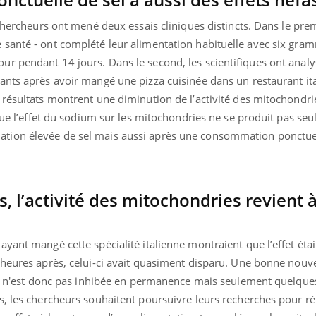
chercheurs ont mené deux essais cliniques distincts. Dans le prem
santé - ont complété leur alimentation habituelle avec six gra
r pendant 14 jours. Dans le second, les scientifiques ont analy
« jumeau numérique » pour
tube
iliter l’accès à la médecine
ants après avoir mangé une pizza cuisinée dans un restaurant ita
Youtube
ventive
 résultats montrent une diminution de l’activité des mitochondri
 que l’effet du sodium sur les mitochondries ne se produit pas se
établissement lié à un groupe
ualiste innove en matière de bilan de
tion élevée de sel mais aussi après une consommation ponctu
é : l'utilisation d'un « jumeau
érique » permet ...
, l’activité des mitochondries revient à
ant mangé cette spécialité italienne montraient que l’effet était
 heures après, celui-ci avait quasiment disparu. Une bonne nouve
ale n'est donc pas inhibée en permanence mais seulement quelque
s, les chercheurs souhaitent poursuivre leurs recherches pour r