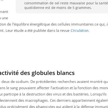
consommation de sel reste mauvaise pour la santé.
Mordue par une tique en
quotidienne est de moins de 5 grammes.
vacances, elle reste dans
nnent
le coma pendant 42 jours
à une
tion de l’équilibre énergétique des cellules immunitaires ce qui,
t. Leur étude a été publiée dans la revue
Circulation
.
ctivité des globules blancs
t deux de sodium. De précédentes recherches avaient montré qu
s le sang pouvaient affecter l’activation et la fonction des mono
ui participe à la destruction des virus et des bactéries. Lorsqu’il
ls deviennent des macrophages. Ces derniers appartiennent égalem
t plus précisément des phagocytes qui aident à la défense immuni