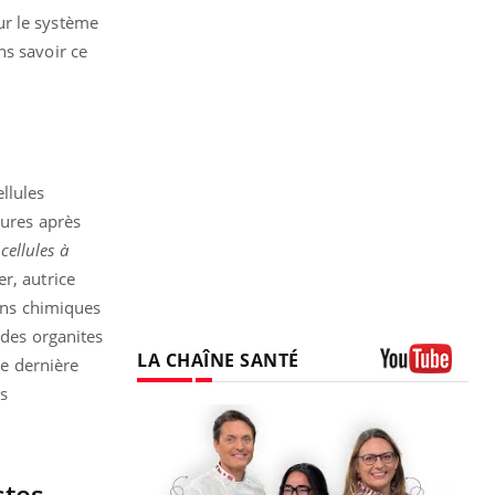
ur le système
ns savoir ce
llules
eures après
cellules à
r, autrice
ions chimiques
 des organites
LA CHAÎNE SANTÉ
te dernière
Youtube
es
stes