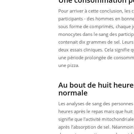
Pour arriver à cette conclusion, les 
participants - des hommes en bonne 
sous forme de comprimés, chaque jou
Youtube
 Mains : se
Diabète & Ramadan 2026
Un 
Youtube
You
outube
fac
monocytes dans le sang des particip
Le Ramadan approche, et, pour de
pré
contenait dix grammes de sel. Leurs
un tout nouveau
nombreuses personnes atteintes de
deux essais cliniques. Cela signifie
Un 
lage, piscine,
diabète, c'est une période de questions, de
mut
air… Nos mains
défis, mais ...
une période prolongée de consomma
sant
une pizza.
num
Au bout de huit heures
normale
Les analyses de sang des personnes ay
heures après le repas mais que huit
signifie que l'activité mitochondri
après l’absorption de sel. Néanmoin