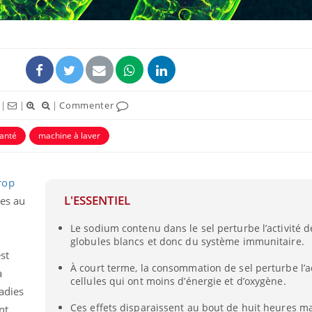
|
|
|
Commenter
santé
machine à laver
rop
L'ESSENTIEL
Grossesse et chaleur : ce
es au
que dit la science
Le sodium contenu dans le sel perturbe l’activité d
globules blancs et donc du système immunitaire.
est
Le smartphone nuit-il à
À court terme, la consommation de sel perturbe l’ac
l'apprentissage de la
a
cellules qui ont moins d’énergie et d’oxygène.
lecture ?
ladies
Ces effets disparaissent au bout de huit heures ma
nt