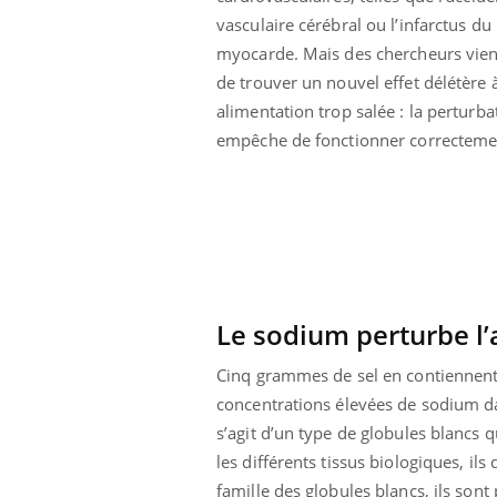
 votre ventre
Pourquoi manger moins
vasculaire cérébral ou l’infarctus du
l les premiers
de protéines pourrait
myocarde. Mais des chercheurs vie
 vos vacances ?
finalement être bénéfique
de trouver un nouvel effet délétère 
alimentation trop salée : la perturba
empêche de fonctionner correctemen
Le sodium perturbe l’a
Cinq grammes de sel en contiennen
concentrations élevées de sodium dan
s’agit d’un type de globules blancs q
les différents tissus biologiques, i
famille des globules blancs, ils son