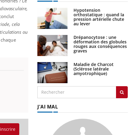
chondries ? Le
diovasculaire,
Hypotension
orthostatique : quand la
onclut
pression artérielle chute
au lever
iode, cela
ticulations ou
Drépanocytose : une
s chaque
déformation des globules
rouges aux conséquences
graves
Maladie de Charcot
(Sclérose latérale
amyotrophique)
J'AI MAL
'inscrire