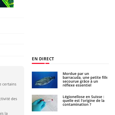
EN DIRECT
Mordue par un
Comment gérer le
barracuda, une petite fille
sommeil des enfants en
secourue grâce à un
vacances ?
e certains
réflexe essentiel
Légionellose en Suisse :
Bilan prévention : ce que
tivité des
quelle est l’origine de la
les kinés pourront
contamination ?
bientôt faire
is la