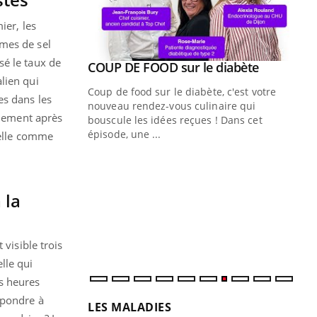
ier, les
mmes de sel
sé le taux de
Youtube
COUP DE FOOD sur le diabète
Youtube
lien qui
Coup de food sur le diabète, c'est votre
es dans les
nouveau rendez-vous culinaire qui
ulement après
bouscule les idées reçues ! Dans cet
épisode, une ...
elle comme
Quand l’entreprise mise sur le bien
Ec
Youtube
You
Youtube
être global
quo
 la
"Les rendez-vous de la santé et de la
Dan
qualité de vie au travail" de Pourquoi
der
Docteur reçoivent Régis Blugeon, DRH et
com
directeur ...
et é
 visible trois
lle qui
s heures
épondre à
LES MALADIES