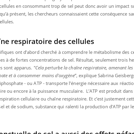
cellules en consommant trop de sel peut donc avoir un impact s
squ’à présent, les chercheurs connaissaient cette conséquence sa
ellules.
îne respiratoire des cellules
ntifiques ont d’abord cherché à comprendre le métabolisme des ce
s à de fortes concentrations de sel. Résultat, seulement trois h
tes sont apparus.
"
Cela perturbe la chaîne respiratoire, amenant les 
hate et à consommer moins d'oxygène
”, explique Sabrina Geisberge
riphosphate - ou ATP - transporte l’énergie nécessaire aux réact
aire ou encore à la puissance musculaire. L’ATP est produit dans
piration cellulaire ou chaîne respiratoire. Et c’est justement cet
l et de sodium, substance qui ralenti la production d’ATP par l
tuelle de sel a aussi des effets néfa