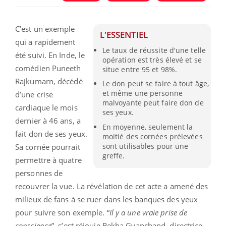
C’est un exemple
L'ESSENTIEL
qui a rapidement
Le taux de réussite d'une telle
été suivi. En Inde, le
opération est très élevé et se
comédien Puneeth
situe entre 95 et 98%.
Rajkumarn, décédé
Le don peut se faire à tout âge,
et même une personne
d’une crise
malvoyante peut faire don de
cardiaque le mois
ses yeux.
dernier à 46 ans, a
En moyenne, seulement la
fait don de ses yeux.
moitié des cornées prélevées
sont utilisables pour une
Sa cornée pourrait
greffe.
permettre à quatre
personnes de
recouvrer la vue. La révélation de cet acte a amené des
milieux de fans à se ruer dans les banques des yeux
pour suivre son exemple. “
Il y a une vraie prise de
conscience
”, s’est réjouie Rekha Gyanchand, directrice