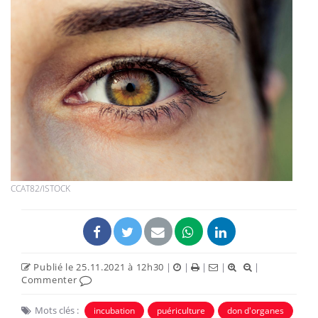
CCAT82/ISTOCK
Publié le 25.11.2021 à 12h30
|
|
|
|
|
Commenter
Mots clés :
incubation
puériculture
don d'organes