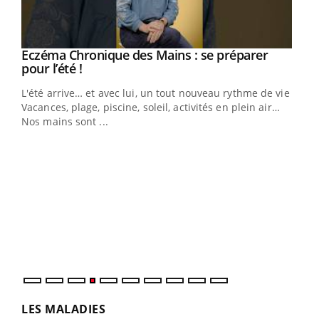
Eczéma Chronique des Mains : se préparer
Youtube
Youtube
pour l’été !
L'été arrive… et avec lui, un tout nouveau rythme de vie !
Vacances, plage, piscine, soleil, activités en plein air…
Nos mains sont ...
Dia
You
Le 
pers
ques
LES MALADIES