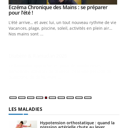
Youtube
Diabète & Ramadan 2026
Youtube
Le Ramadan approche, et, pour de nombreuses
vie !
personnes atteintes de diabète, c'est une période de
…
questions, de défis, mais ...
Un 
You
à l
Un é
mati
numé
LES MALADIES
Hypotension orthostatique : quand la
pression artérielle chute au lever