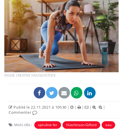
INSIDE CREATIVE HOUSE/ISTOCK
Publié le 22.11.2021 à 10h30
|
|
|
|
|
Commenter
Mots clés :
spiruline fer
Hutchinson-Gilford
eau