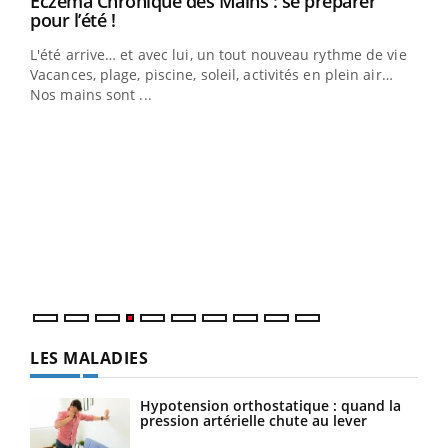
Eczéma Chronique des Mains : se préparer
Youtube
Youtube
pour l’été !
L'été arrive… et avec lui, un tout nouveau rythme de vie !
Vacances, plage, piscine, soleil, activités en plein air…
Nos mains sont ...
Dia
You
Le 
pers
ques
LES MALADIES
Hypotension orthostatique : quand la
pression artérielle chute au lever