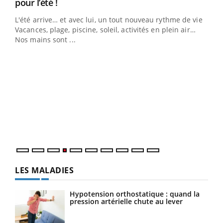
Youtube
pour l’été !
L'été arrive… et avec lui, un tout nouveau rythme de vie !
Vacances, plage, piscine, soleil, activités en plein air…
Nos mains sont ...
Dia
You
Le 
pers
ques
LES MALADIES
Hypotension orthostatique : quand la
pression artérielle chute au lever