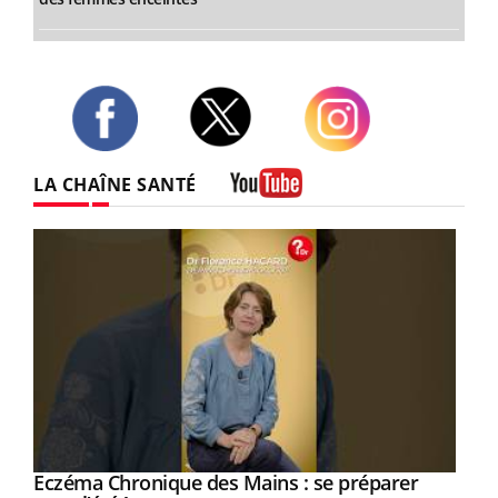
Twitter
Facebook
Instagram
LA CHAÎNE SANTÉ
Youtube
Eczéma Chronique des Mains : se préparer
Youtube