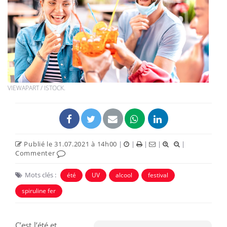
VIEWAPART / ISTOCK.
Publié le 31.07.2021 à 14h00
|
|
|
|
|
Commenter
Mots clés :
été
UV
alcool
festival
spiruline fer
C’est l’été et