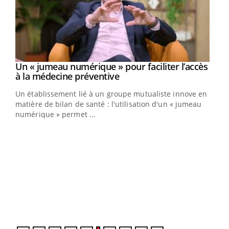
Youtube
Un « jumeau numérique » pour faciliter l’accès
COUP DE FOOD sur le diabète
Youtube
Youtube
Youtube
à la médecine préventive
Coup de food sur le diabète, c'est votre nouveau rendez-
Un établissement lié à un groupe mutualiste innove en
vous culinaire qui bouscule les idées reçues ! Dans cet
matière de bilan de santé : l'utilisation d'un « jumeau
épisode, une ...
numérique » permet ...
Qua
You
"Les
trav
DRH 