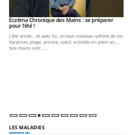
Eczéma Chronique des Mains : se préparer
Youtube
Youtube
pour l’été !
L'été arrive… et avec lui, un tout nouveau rythme de vie !
Vacances, plage, piscine, soleil, activités en plein air…
Nos mains sont ...
Dia
You
Le 
pers
ques
LES MALADIES