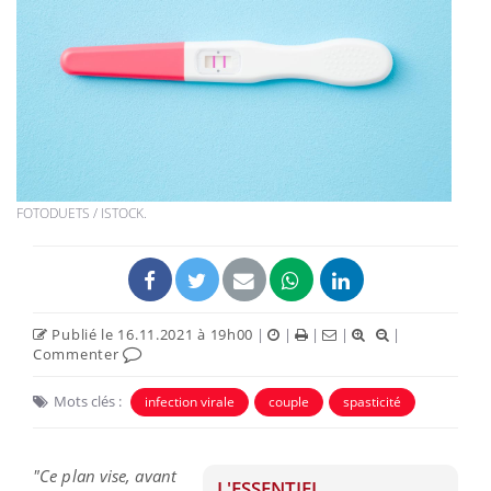
FOTODUETS / ISTOCK.
Publié le 16.11.2021 à 19h00
|
|
|
|
|
Commenter
Mots clés :
infection virale
couple
spasticité
"Ce plan vise, avant
L'ESSENTIEL