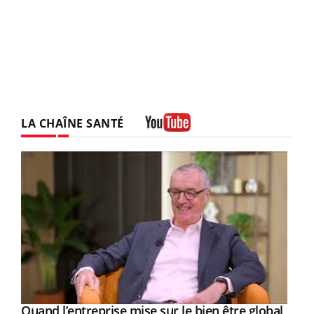
LA CHAÎNE SANTÉ
Youtube
Yout
Quand l’entreprise mise sur le bien être global
Youtube