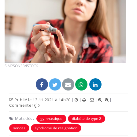
SIMPSON33/ISTOCK
Publié le 13.11.2021 à 14h20
|
|
|
|
|
Commenter
Mots clés :
gymnastique
diabète de type 2
sondes
syndrome de résignation