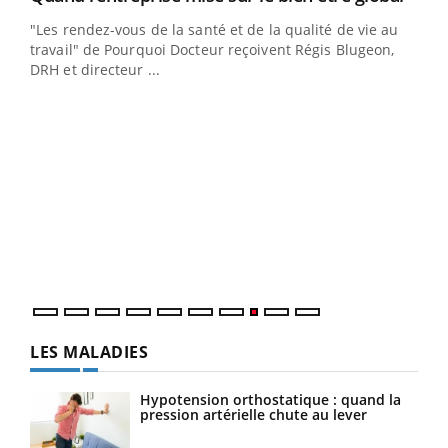
ndez-
"Les rendez-vous de la santé et de la qualité de vie au
cet
travail" de Pourquoi Docteur reçoivent Régis Blugeon,
DRH et directeur ...
Ecz
You
(3/3
Dans
vous
quot
LES MALADIES
Hypotension orthostatique : quand la
pression artérielle chute au lever