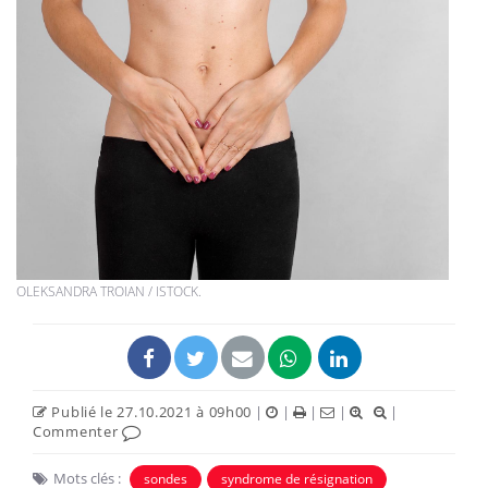
OLEKSANDRA TROIAN / ISTOCK.
Publié le 27.10.2021 à 09h00
|
|
|
|
|
Commenter
Mots clés :
sondes
syndrome de résignation