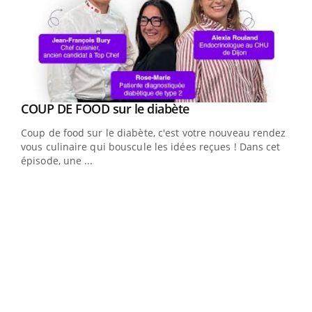
Youtube
cès
COUP DE FOOD sur le diabète
Youtube
Coup de food sur le diabète, c'est votre nouveau rendez-
 en
vous culinaire qui bouscule les idées reçues ! Dans cet
u
épisode, une ...
Qua
You
"Les
trav
DRH 