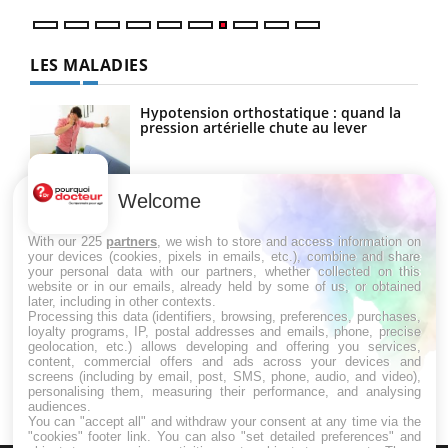
LES MALADIES
Hypotension orthostatique : quand la
pression artérielle chute au lever
Welcome
Drépanocytose : une déformation des
globules rouges aux conséquences
graves
With our 225
partners
, we wish to store and access information on
your devices (cookies, pixels in emails, etc.), combine and share
your personal data with our partners, whether collected on this
website or in our emails, already held by some of us, or obtained
Maladie de Charcot (Sclérose latérale
later, including in other contexts.
amyotrophique)
Processing this data (identifiers, browsing, preferences, purchases,
loyalty programs, IP, postal addresses and emails, phone, precise
geolocation, etc.) allows developing and offering you services,
content, commercial offers and ads across your devices and
screens (including by email, post, SMS, phone, audio, and video),
personalising them, measuring their performance, and analysing
audiences.
You can "accept all" and withdraw your consent at any time via the
"cookies" footer link
. You can also "set detailed preferences" and