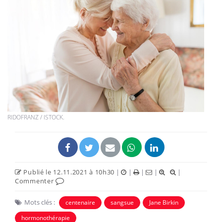
RIDOFRANZ / ISTOCK.
Publié le 12.11.2021 à 10h30
|
|
|
|
|
Commenter
Mots clés :
centenaire
sangsue
Jane Birkin
hormonothérapie