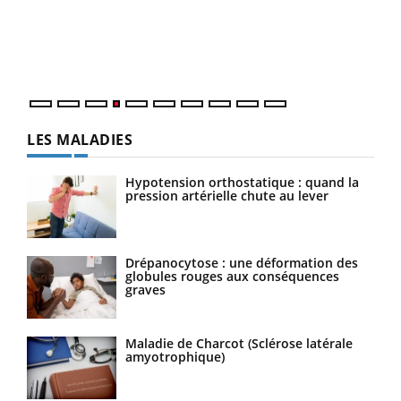
Le 
pers
ques
LES MALADIES
Hypotension orthostatique : quand la
pression artérielle chute au lever
Drépanocytose : une déformation des
globules rouges aux conséquences
graves
Maladie de Charcot (Sclérose latérale
amyotrophique)