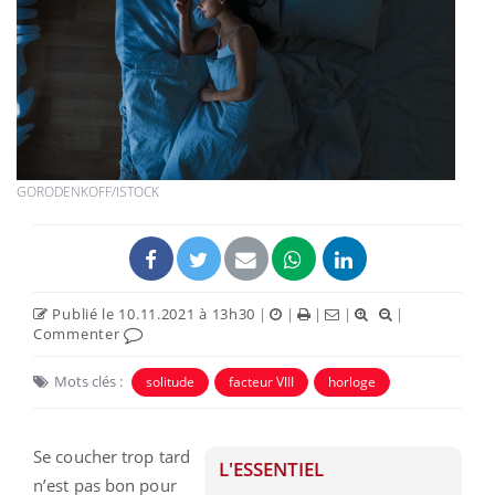
GORODENKOFF/ISTOCK
Publié le 10.11.2021 à 13h30
|
|
|
|
|
Commenter
Mots clés :
solitude
facteur VIII
horloge
Se coucher trop tard
L'ESSENTIEL
n’est pas bon pour