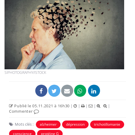
SIPHOTOGRAPHY/ISTOCK
Publié le 05.11.2021 à 16h30
|
|
|
|
|
Commenter
Mots clés :
alzheimer
dépression
trichotillomanie
conscience
protéine G