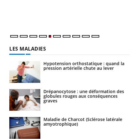
Un é
mati
numé
LES MALADIES
Hypotension orthostatique : quand la
pression artérielle chute au lever
Drépanocytose : une déformation des
globules rouges aux conséquences
graves
Maladie de Charcot (Sclérose latérale
amyotrophique)