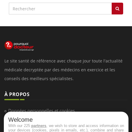
Le site santé de référence avec chaque jour toute l'actualité
médicale decryptée par des médecins en exercice et les
conseils des meilleurs spécialistes.
À PROPOS
Données personnelles et cookies
Welcome
Qui sommes-nous
With our 225
partners
, we wish to store and access information on
Conditions d'utilisation
your devices (cookies, pixels in emails, etc.), combine and share