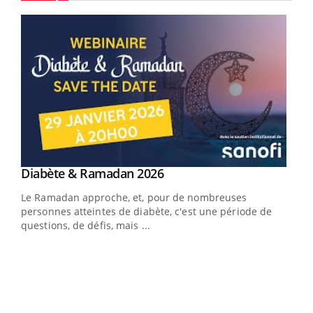
Youtube
Youtube
Diabète & Ramadan 2026
Youtube
Le Ramadan approche, et, pour de nombreuses
vie !
personnes atteintes de diabète, c'est une période de
…
questions, de défis, mais ...
Un 
You
à l