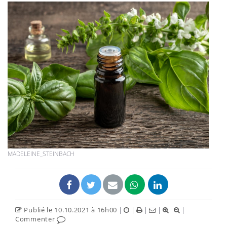
MADELEINE_STEINBACH
Publié le 10.10.2021 à 16h00
|
|
|
|
|
Commenter