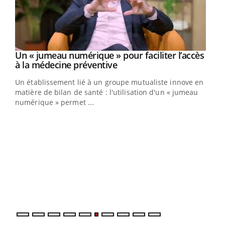
Un « jumeau numérique » pour faciliter l’accès
Youtube
Youtube
à la médecine préventive
Un établissement lié à un groupe mutualiste innove en
matière de bilan de santé : l'utilisation d'un « jumeau
numérique » permet ...
Youtube
COUP DE FOOD sur le diabète
Qua
Youtube
You
Coup de food sur le diabète, c'est votre nouveau rendez-
"Les
vous culinaire qui bouscule les idées reçues ! Dans cet
trav
épisode, une ...
DRH 