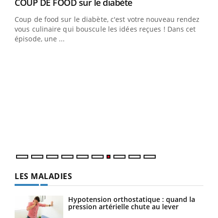
Youtube
cès
COUP DE FOOD sur le diabète
Youtube
Coup de food sur le diabète, c'est votre nouveau rendez-
 en
vous culinaire qui bouscule les idées reçues ! Dans cet
u
épisode, une ...
Qua
You
"Les
trav
DRH 
LES MALADIES
Hypotension orthostatique : quand la
pression artérielle chute au lever