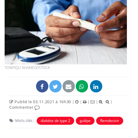
TOWFIQU AHAMED/ISTOCK
Publié le 03.11.2021 à 16h30
|
|
|
|
|
Commenter
Mots clés :
diabète de type 2
guêpe
Remdesivir