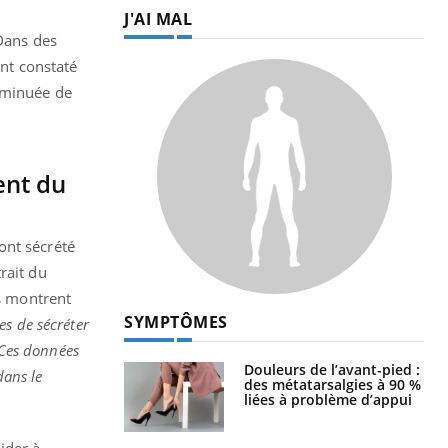
J'AI MAL
 Dans des
ont constaté
diminuée de
ent du
ont sécrété
rait du
es montrent
SYMPTÔMES
es de sécréter
Ces données
Douleurs de l’avant-pied :
dans le
des métatarsalgies à 90 %
liées à problème d’appui
ider à