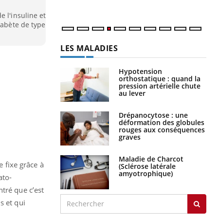
 l'insuline et
iabète de type
LES MALADIES
Hypotension
orthostatique : quand la
pression artérielle chute
au lever
Drépanocytose : une
déformation des globules
rouges aux conséquences
graves
Maladie de Charcot
e fixe grâce à
(Sclérose latérale
amyotrophique)
ato-
tré que c’est
s et qui