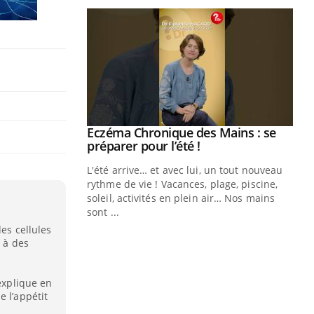
ale : et si on
Eczéma Chronique des Mains : se
Youtube
ube
Youtube
préparer pour l’été !
e diabète de type 2
L'été arrive… et avec lui, un tout nouveau
çues chez les
rythme de vie ! Vacances, plage, piscine,
ez les soignants.
soleil, activités en plein air… Nos mains
sont ...
Di
You
des cellules
e à des
Le 
nom
dia
 explique en
défi
e l’appétit