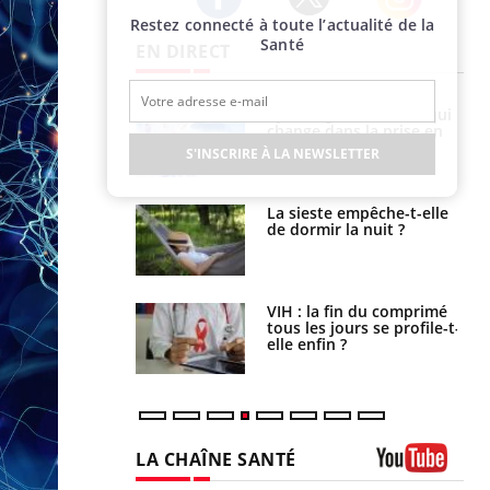
Restez connecté à toute l’actualité de la
Twitter
Facebook
Instagram
Santé
EN DIRECT
olorectal : une
Cytomégalovirus : ce qui
e simple aurait
change dans la prise en
la donne au Pays
charge des femmes
S'INSCRIRE À LA NEWSLETTER
enceintes
unya, dengue,
La sieste empêche-t-elle
e : que se passe-
de dormir la nuit ?
s le sud de la
icaments GLP-1
VIH : la fin du comprimé
t-ils aussi les os
tous les jours se profile-t-
elle enfin ?
LA CHAÎNE SANTÉ
Youtube