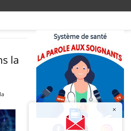
ns la
la
Publicité