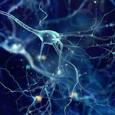
Grossesse à risque : ce jus
Cancer c
naturel attire l'attention
stratégi
des chercheurs
changé 
basque
Comment oublier les
Chikung
écrans en vacances ?
West Nil
t-il dan
France ?
Toujours connectés :
Les méd
comment le travail
protègen
empiète de plus en plus
?
sur nos soirées