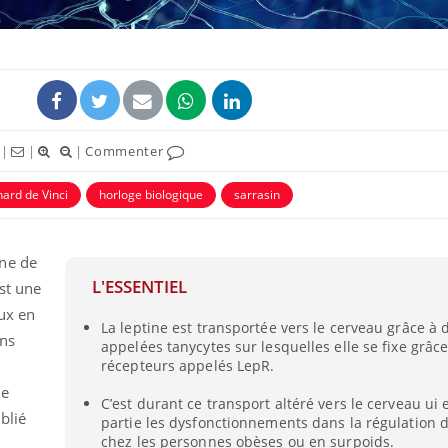
|
|
|
Commenter
ence en fer : comprendre pour
Insuline & Charge ment
tube
Youtube
ard de Vinci
horloge biologique
sarrasin
Youtube
Yout
venir
osait en parler??
gue, irritabilité, brouillard mental ou
En 2026, l'insuline dans l
ne de
e alopécie… Les symptômes de la
reste entourée d'idées re
nce en fer sont multiples ce qui la rend
patients comme parfois ch
L'ESSENTIEL
st une
ux en
La leptine est transportée vers le cerveau grâce à 
ans
appelées tanycytes sur lesquelles elle se fixe grâc
récepteurs appelés LepR.
de
C’est durant ce transport altéré vers le cerveau ui
blié
partie les dysfonctionnements dans la régulation d
chez les personnes obèses ou en surpoids.