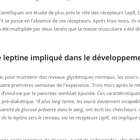
cientifiques ont étudié de plus près le rôle des récepteurs LepR.
il se passe en l’absence de ces récepteurs. Après trois mois, ils 
a été multipliée par deux tandis que la masse musculaire a été 
e leptine impliqué dans le développem
ue, pour maintenir des niveaux glycémiques normaux, les souris 
atre premières semaines de l’expérience. Trois mois après le ret
n d’insuline par le pancréas semblait épuisée. Ces caractéristiqu
 pré-diabétique. “
À plus long terme, les souris deviennent incapabl
quantité de glucose présente dans le sang
, ont écrit les chercheurs.
de la leptine vers le cerveau, via les récepteurs LepR, est impliqué 
te après ingestion de glucose, avant de redescendre, afin de l’a