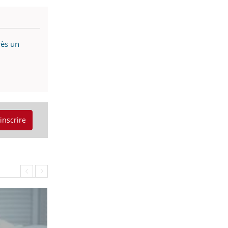
rès un
'inscrire