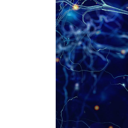
Comment éviter une otite
pendant les vacances ?
Hantavirus : un cas
détecté chez un touriste
en France
Mortalité infantile : un
rapport s’interroge sur
son taux élevé en France