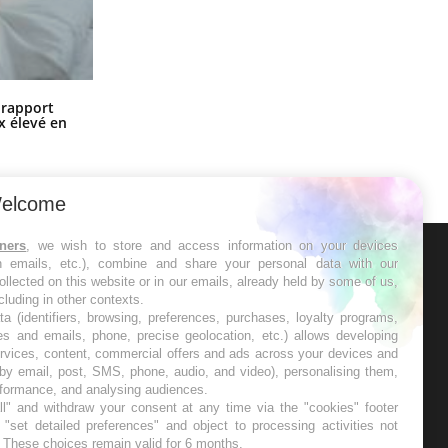
Grossesse à risque : ce jus naturel
n rapport
attire l'attention des chercheurs
x élevé en
elcome
tners
, we wish to store and access information on your devices
in emails, etc.), combine and share your personal data with our
ER
ollected on this website or in our emails, already held by some of us,
ncluding in other contexts.
ta (identifiers, browsing, preferences, purchases, loyalty programs,
s les semaines les meilleures
es and emails, phone, precise geolocation, etc.) allows developing
ervices, content, commercial offers and ads across your devices and
 by email, post, SMS, phone, audio, and video), personalising them,
rformance, and analysing audiences.
l" and withdraw your consent at any time via the "cookies" footer
"set detailed preferences" and object to processing activities not
. These choices remain valid for 6 months.