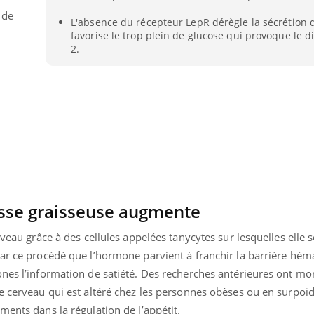
 de
L'absence du récepteur LepR dérègle la sécrétion de
favorise le trop plein de glucose qui provoque le d
2.
asse graisseuse augmente
rveau grâce à des cellules appelées tanycytes sur lesquelles elle s
par ce procédé que l’hormone parvient à franchir la barrière hém
nes l’information de satiété. Des recherches antérieures ont mon
e cerveau qui est altéré chez les personnes obèses ou en surpoid
ments dans la régulation de l’appétit.