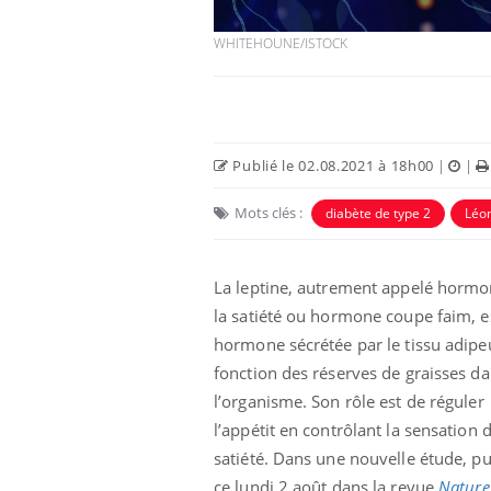
WHITEHOUNE/ISTOCK
Publié le 02.08.2021 à 18h00
|
|
Eczéma Chronique des Mains :
Car
Youtube
You
Mots clés :
diabète de type 2
Léon
Youtube
expliquer ma maladie
pré
Il y a des sujets qui sont faciles à aborder...
Fati
La leptine, autrement appelé hormo
d'autres non ! D'un côté, poser des
mêm
questions sur la maladie d'un proche c'est
care
la satiété ou hormone coupe faim, e
montrer ...
...
hormone sécrétée par le tissu adipe
fonction des réserves de graisses d
l’organisme. Son rôle est de réguler
l’appétit en contrôlant la sensation 
satiété. Dans une nouvelle étude, pu
ce lundi 2 août dans la revue
Nature