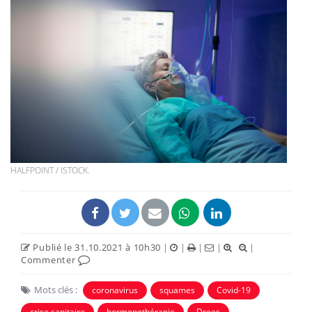
HALFPOINT / ISTOCK.
Publié le 31.10.2021 à 10h30
|
|
|
|
|
Commenter
Mots clés :
coronavirus
squames
Covid-19
crise sanitaire
hormonothérapie
Drees