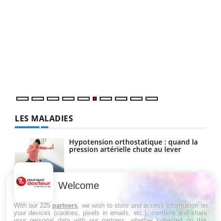
COU
You
Coup
vous
épis
LES MALADIES
Hypotension orthostatique : quand la
pression artérielle chute au lever
Welcome
Drépanocytose : une déformation des
globules rouges aux conséquences
graves
With our 225
partners
, we wish to store and access information on
your devices (cookies, pixels in emails, etc.), combine and share
your personal data with our partners, whether collected on this