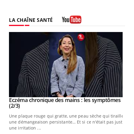
LA CHAÎNE SANTÉ
Youtube
Eczéma chronique des mains : les symptômes
Youtube
Youtube
(2/3)
ris,
Une plaque rouge qui gratte, une peau sèche qui tiraille,
une démangeaison persistante… Et si ce n'était pas juste
une irritation ...