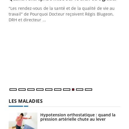
ndez-
"Les rendez-vous de la santé et de la qualité de vie au
cet
travail" de Pourquoi Docteur reçoivent Régis Blugeon,
DRH et directeur ...
Ecz
You
(3/3
Dans
vous
quot
LES MALADIES
Hypotension orthostatique : quand la
pression artérielle chute au lever