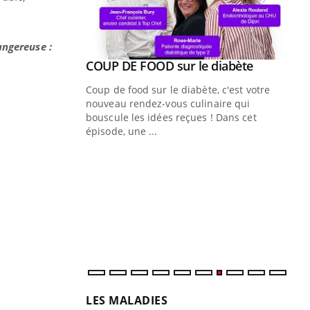
angereuse :
Youtube
ue » pour
COUP DE FOOD sur le diabète
Youtube
médecine
Coup de food sur le diabète, c'est votre
nouveau rendez-vous culinaire qui
n groupe
bouscule les idées reçues ! Dans cet
ière de bilan de
épisode, une ...
« jumeau
Qu
You
êtr
"Le
qua
Doc
dir
LES MALADIES