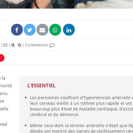
|
|
|
Commenter
e
 la
L'ESSENTIEL
Les médicaments GLP-1
VIH : la
riorité
protègent-ils aussi les os
tous les
ains.
?
elle enfi
Les personnes souffrant d'hypertension artérielle vo
nt
leur cerveau vieillir à un rythme plus rapide et on
ielle
beaucoup plus élevé de maladie cardiaque, d'accid
Cytomégalovirus : ce qui
Pourquo
cérébral et de démence.
change dans la prise en
gâche-t-
charge des femmes
jours de
réel
enceintes
Même ceux dont la tension artérielle n'était que 
élevée ont montré des signes de vieillissement cér