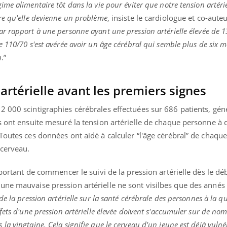
me alimentaire tôt dans la vie pour éviter que notre tension artérie
re qu'elle devienne un problème
, insiste le cardiologue et co-auteu
ar rapport à une personne ayant une pression artérielle élevée de 
 110/70 s'est avérée avoir un âge cérébral qui semble plus de six m
n
.”
 artérielle avant les premiers signes
2 000 scintigraphies cérébrales effectuées sur 686 patients, gé
s ont ensuite mesuré la tension artérielle de chaque personne à 
Toutes ces données ont aidé à calculer “l'âge cérébral” de chaqu
 cerveau.
mportant de commencer le suivi de la pression artérielle dès le dé
ne mauvaise pression artérielle ne sont visilbes que des annés p
e la pression artérielle sur la santé cérébrale des personnes à la 
fets d'une pression artérielle élevée doivent s'accumuler sur de no
a vingtaine. Cela signifie que le cerveau d'un jeune est déjà vulné