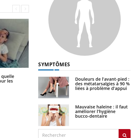
SYMPTÔMES
Syndrome métabolique : quels sont
 quelle
Douleurs de l’avant-pied :
les meilleurs exercices physiques ?
ur les
des métatarsalgies à 90 %
liées à problème d’appui
Mauvaise haleine : il faut
améliorer l’hygiène
bucco-dentaire