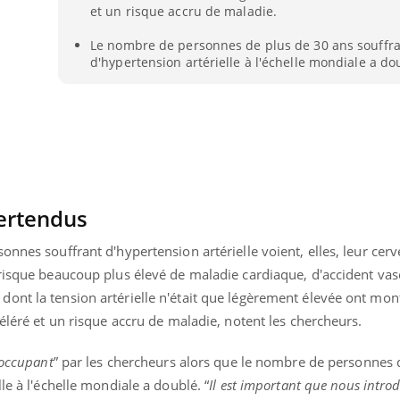
et un risque accru de maladie.
La sieste empêche-t-elle
Fortes c
de dormir la nuit ?
pourquo
noyade g
Le nombre de personnes de plus de 30 ans souffr
d'hypertension artérielle à l'échelle mondiale a do
pertendus
nnes souffrant d'hypertension artérielle voient, elles, leur cerve
 risque beaucoup plus élevé de maladie cardiaque, d'accident vas
ont la tension artérielle n'était que légèrement élevée ont mon
céléré et un risque accru de maladie, notent les chercheurs.
occupant
” par les chercheurs alors que le nombre de personnes 
le à l'échelle mondiale a doublé. “
Il est important que nous intro