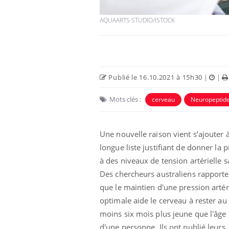
AQUAARTS STUDIO/ISTOCK
Publié le 16.10.2021 à 15h30
|
|
Mots clés :
cerveau
Neuropeptid
Une nouvelle raison vient s’ajouter à
 infantile : un
Toujours connectés :
longue liste justifiant de donner la p
s’interroge sur
comment le travail
à des niveaux de tension artérielle s
 élevé en France
empiète de plus en plus
sur nos soirées
Des chercheurs australiens rapporte
que le maintien d'une pression artér
 à risque : ce jus
Cancer colorectal : une
ttire l'attention
stratégie simple aurait
optimale aide le cerveau à rester au
cheurs
changé la donne au Pays
moins six mois plus jeune que l'âge 
basque
d'une personne. Ils ont publié leurs