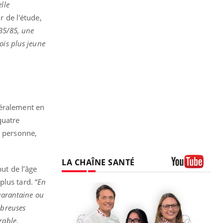
lle
r de l'étude,
135/85, une
ois plus jeune
néralement en
quatre
e personne,
LA CHAÎNE SANTÉ
but de l’âge
Youtube
lus tard. “
En
quarantaine ou
mbreuses
rable
,