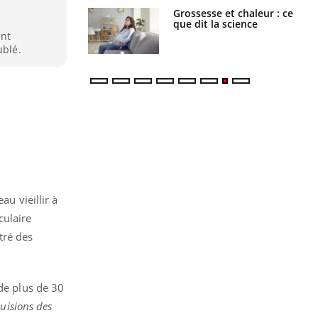
haleurs :
Grossesse et chaleur : ce
i le risque de
que dit la science
rimpe-t-il ?
ant
ublé.
au vieillir à
culaire
tré des
de plus de 30
duisions des