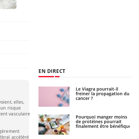
EN DIRECT
 fin du comprimé
Le Viagra pourrait-il
 jours se profile-t-
freiner la propagation du
n ?
cancer ?
ient, elles,
t un risque
ent vasculaire
i votre ventre
Pourquoi manger moins
il les premiers
de protéines pourrait
 vos vacances ?
finalement être bénéfique
légèrement
ébral accéléré