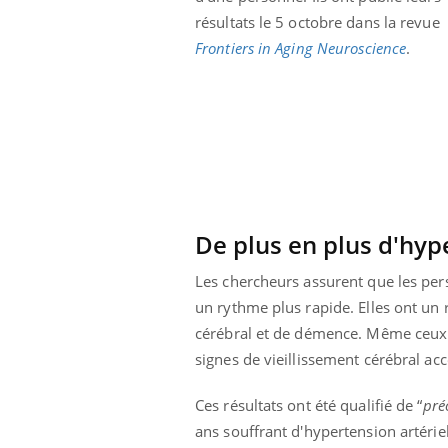
 oublier les
Chikungunya, dengue,
résultats le 5 octobre dans la revue
n vacances ?
West Nile : que se passe-
Frontiers in Aging Neuroscience
.
t-il dans le sud de la
France ?
De plus en plus d'hy
Les chercheurs assurent que les perso
un rythme plus rapide. Elles ont un
cérébral et de démence. Même ceux d
signes de vieillissement cérébral ac
Ces résultats ont été qualifié de “
pré
ans souffrant d'hypertension artériel