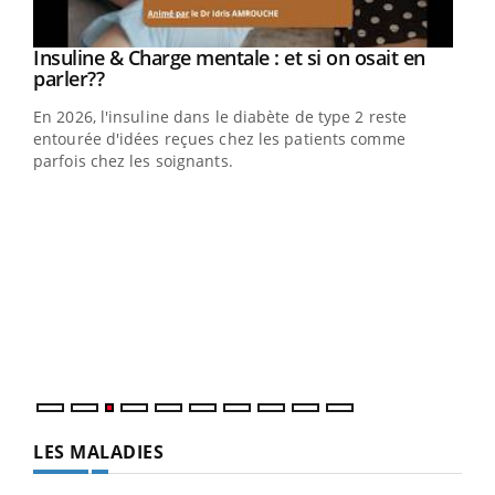
Youtube
Insuline & Charge mentale : et si on osait en
Youtube
Youtube
parler??
En 2026, l'insuline dans le diabète de type 2 reste
entourée d'idées reçues chez les patients comme
parfois chez les soignants.
Ecz
You
pour
L'ét
Vaca
Nos 
LES MALADIES