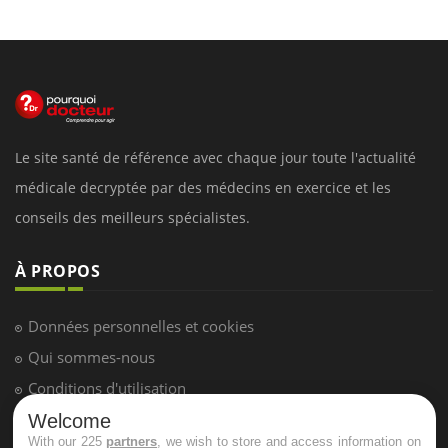
Le site santé de référence avec chaque jour toute l'actualité
médicale decryptée par des médecins en exercice et les
conseils des meilleurs spécialistes.
À PROPOS
Données personnelles et cookies
Qui sommes-nous
Conditions d'utilisation
Plan du site
Welcome
With our 225
partners
, we wish to store and access information on