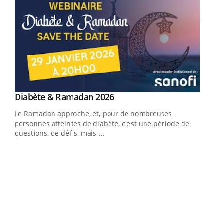
Youtube
Diabète & Ramadan 2026
Youtube
Le Ramadan approche, et, pour de nombreuses
vie !
personnes atteintes de diabète, c'est une période de
…
questions, de défis, mais ...
Un 
You
à l
Un é
mati