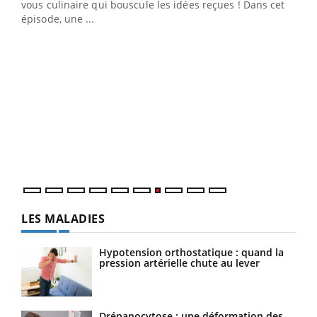
 en
vous culinaire qui bouscule les idées reçues ! Dans cet
u
épisode, une ...
Qua
You
"Les
trav
DRH 
LES MALADIES
Hypotension orthostatique : quand la
pression artérielle chute au lever
Drépanocytose : une déformation des