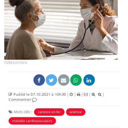
FIZKES/ISTOCK
Publié le 07.10.2021 à 10h30
|
|
|
|
|
Commenter
Mots clés :
carence en fer
anémie
maladie cardiovasculaire