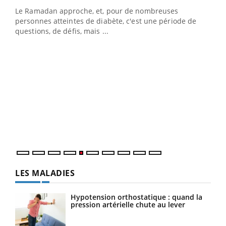
Le Ramadan approche, et, pour de nombreuses
personnes atteintes de diabète, c'est une période de
questions, de défis, mais ...
Un « jumeau numérique » pour faciliter l’accès
COU
Youtube
You
Youtube
à la médecine préventive
Coup
Un établissement lié à un groupe mutualiste innove en
vous
matière de bilan de santé : l'utilisation d'un « jumeau
épis
numérique » permet ...
LES MALADIES
Hypotension orthostatique : quand la
pression artérielle chute au lever