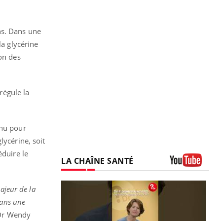
ns. Dans une
la glycérine
ion des
régule la
nnu pour
lycérine, soit
éduire le
LA CHAÎNE SANTÉ
Youtube
ajeur de la
dans une
 Dr Wendy