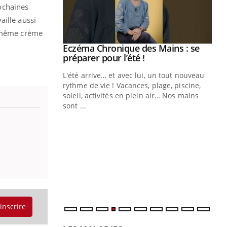
rochaines
aille aussi
a même crème
ale : et si on
Eczéma Chronique des Mains : se
Youtube
ube
Youtube
préparer pour l’été !
e diabète de type 2
L'été arrive… et avec lui, un tout nouveau
çues chez les
rythme de vie ! Vacances, plage, piscine,
ez les soignants.
soleil, activités en plein air… Nos mains
sont ...
Di
You
Le 
nom
dia
défi
'inscrire