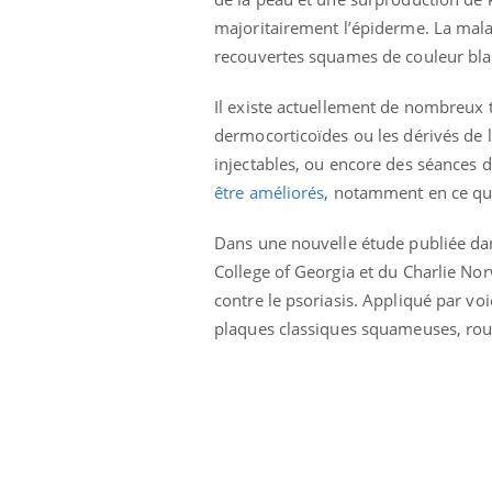
Pourquoi manger moins
majoritairement l’épiderme. La mala
de protéines pourrait
finalement être bénéfique
recouvertes squames de couleur blan
Il existe actuellement de nombreux 
dermocorticoïdes ou les dérivés de l
injectables, ou encore des séances
être améliorés
, notamment en ce qui 
Dans une nouvelle étude publiée dan
College of Georgia et du Charlie Nor
contre le psoriasis. Appliqué par vo
plaques classiques squameuses, roug