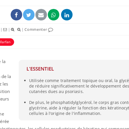
|
|
|
Commenter
Marfan
 la
L'ESSENTIEL
 de la
Utilisée comme traitement topique ou oral, la glyc
Grossesse et chaleur : ce
Mordue 
 les
de réduire significativement le développement des
que dit la science
barracud
secouru
ition
cutanées dues au psoriasis.
réflexe 
teurs
De plus, le phosphatidylglycérol, le corps gras con
glycérine, aide à réguler la fonction des kératinocyt
Le smartphone nuit-il à
Légionel
l'apprentissage de la
quelle e
cellules à l'origine de l'inflammation.
ne
lecture ?
contami
gérée
ératinocytes, les cellules productrices de kératine qui composen