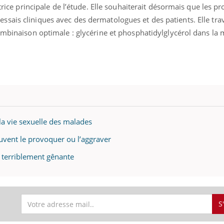
utrice principale de l’étude. Elle souhaiterait désormais que les p
ais cliniques avec des dermatologues et des patients. Elle trav
combinaison optimale : glycérine et phosphatidylglycérol dans l
ence en fer : comprendre pour
Insuline & Charge ment
tube
Youtube
Youtube
Yout
venir
osait en parler??
gue, irritabilité, brouillard mental ou
En 2026, l'insuline dans l
e alopécie… Les symptômes de la
reste entourée d'idées re
nce en fer sont multiples ce qui la rend
patients comme parfois ch
la vie sexuelle des malades
uvent le provoquer ou l’aggraver
u terriblement gênante
S