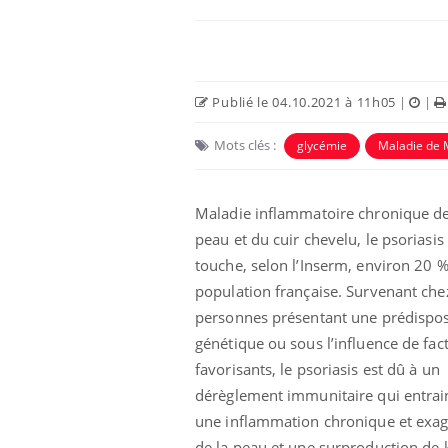
Publié le 04.10.2021 à 11h05
|
|
Mots clés :
glycémie
Maladie de 
Maladie inflammatoire chronique de
peau et du cuir chevelu, le psoriasis
touche, selon l’Inserm, environ 20 %
Fortes chaleurs :
population française. Survenant chez
pourquoi le risque de
noyade grimpe-t-il ?
personnes présentant une prédispos
génétique ou sous l’influence de fac
favorisants, le psoriasis est dû à un
Le Viagra pourrait-il
freiner la propagation du
dérèglement immunitaire qui entrai
cancer ?
une inflammation chronique et exa
de la peau et une surproduction de k