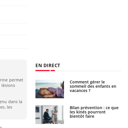
EN DIRECT
érine permet
par un
Comment gérer le
 lésions
a, une petite fille
sommeil des enfants en
e grâce à un
vacances ?
essentiel
tenu dans la
es, les
lose en Suisse :
Bilan prévention : ce que
st l’origine de la
les kinés pourront
nation ?
bientôt faire
t