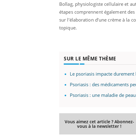
Bollag, physiologiste cellulaire et a
étapes comprennent également des ess
sur l’élaboration d’une crème à la 
topique.
Eczéma Chronique des Mains :
Car
Youtube
You
Youtube
expliquer ma maladie
pré
Il y a des sujets qui sont faciles à aborder...
Fati
d'autres non ! D'un côté, poser des
mêm
questions sur la maladie d'un proche c'est
care
SUR LE MÊME THÈME
montrer ...
...
Le psoriasis impacte durement 
Psoriasis : des médicaments pe
Psoriasis : une maladie de pea
Vous aimez cet article ? Abonnez-
vous à la newsletter !