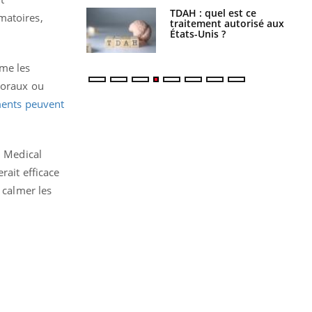
s alimentaires :
TDAH : quel est ce
matoires,
velle arme contre
traitement autorisé aux
tions sévères
États-Unis ?
mme les
 oraux ou
ments peuvent
u Medical
rait efficace
 calmer les