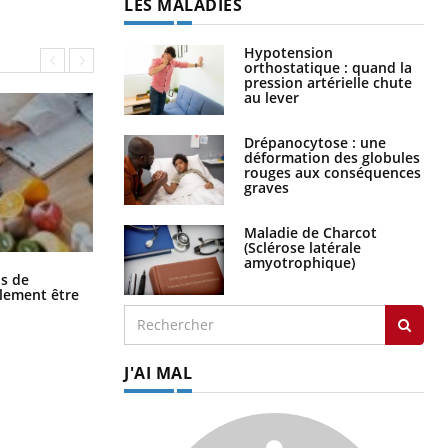
LES MALADIES
Hypotension
orthostatique : quand la
pression artérielle chute
au lever
Drépanocytose : une
déformation des globules
rouges aux conséquences
graves
Maladie de Charcot
(Sclérose latérale
amyotrophique)
Grossesse et chaleur : ce que dit la
s de
science
alement être
J'AI MAL