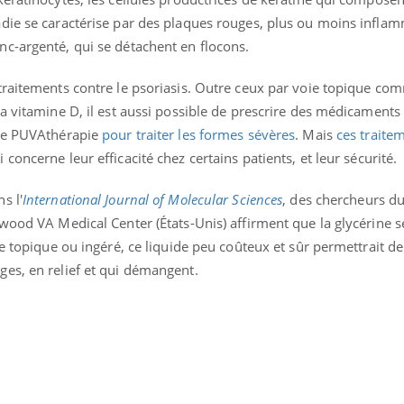
Mordue par une tique en
Allergie
die se caractérise par des plaques rouges, plus ou moins inflam
vacances, elle reste dans
une nou
le coma pendant 42 jours
les réac
c-argenté, qui se détachent en flocons.
traitements contre le psoriasis. Outre ceux par voie topique co
a vitamine D, il est aussi possible de prescrire des médicaments
 de PUVAthérapie
pour traiter les formes sévères
. Mais
ces traite
concerne leur efficacité chez certains patients, et leur sécurité.
s l'
International Journal of Molecular Sciences
, des chercheurs d
wood VA Medical Center (États-Unis) affirment que la glycérine se
ie topique ou ingéré, ce liquide peu coûteux et sûr permettrait de
es, en relief et qui démangent.