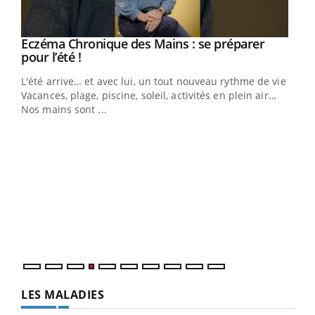
Eczéma Chronique des Mains : se préparer
Youtube
Youtube
pour l’été !
L'été arrive… et avec lui, un tout nouveau rythme de vie !
Vacances, plage, piscine, soleil, activités en plein air…
Nos mains sont ...
Dia
You
Le 
pers
ques
LES MALADIES