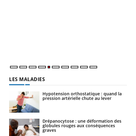
Un 
You
à l
Un é
mati
numé
LES MALADIES
Hypotension orthostatique : quand la
pression artérielle chute au lever
Drépanocytose : une déformation des
globules rouges aux conséquences
graves