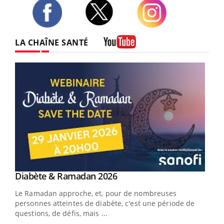
Twitter
Facebook
Instagram
LA CHAÎNE SANTÉ
Youtube
Youtube
Diabète & Ramadan 2026
Youtube
Le Ramadan approche, et, pour de nombreuses
vie !
personnes atteintes de diabète, c'est une période de
…
questions, de défis, mais ...