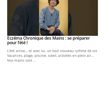
Eczéma Chronique des Mains : se préparer
Youtube
Youtube
pour l’été !
L'été arrive… et avec lui, un tout nouveau rythme de vie !
Vacances, plage, piscine, soleil, activités en plein air…
Nos mains sont ...
Dia
You
Le 
pers
ques