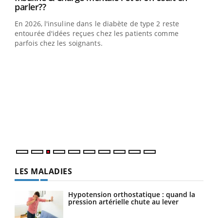
Youtube
parler??
En 2026, l'insuline dans le diabète de type 2 reste
entourée d'idées reçues chez les patients comme
parfois chez les soignants.
Ecz
You
pour
L'ét
Vaca
Nos 
LES MALADIES
Hypotension orthostatique : quand la
pression artérielle chute au lever