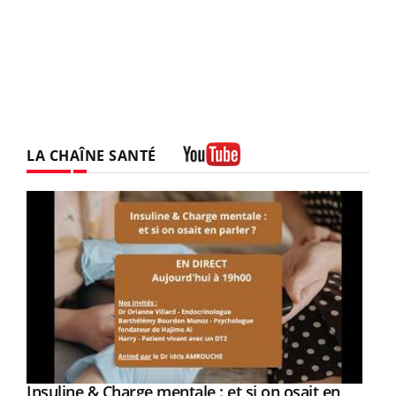
LA CHAÎNE SANTÉ
Youtube
Youtube
Insuline & Charge mentale : et si on osait en
Youtube