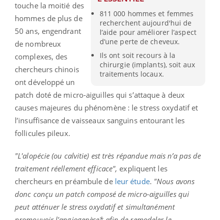
touche la moitié des
811 000 hommes et femmes
hommes de plus de
recherchent aujourd'hui de
50 ans, engendrant
l’aide pour améliorer l’aspect
d’une perte de cheveux.
de nombreux
Ils ont soit recours à la
complexes, des
chirurgie (implants), soit aux
chercheurs chinois
traitements locaux.
ont développé un
patch doté de micro-aiguilles qui s’attaque à deux
causes majeures du phénomène : le stress oxydatif et
l’insuffisance de vaisseaux sanguins entourant les
follicules pileux.
"L'alopécie (ou calvitie) est très répandue mais n’a pas de
traitement réellement efficace",
expliquent les
chercheurs en préambule de
leur étude
.
"Nous avons
donc conçu un patch composé de micro-aiguilles qui
peut atténuer le stress oxydatif et simultanément
promouvoir l'angiogenèse* afin de remodeler le