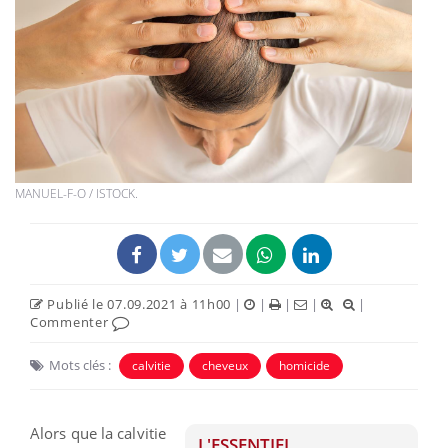
MANUEL-F-O / ISTOCK.
Publié le 07.09.2021 à 11h00
|
|
|
|
|
Commenter
Mots clés :
calvitie
cheveux
homicide
Alors que la calvitie
L'ESSENTIEL