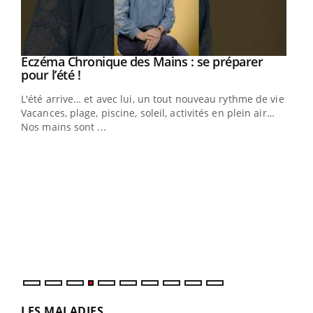
Eczéma Chronique des Mains : se préparer
Youtube
Youtube
pour l’été !
L'été arrive… et avec lui, un tout nouveau rythme de vie !
Vacances, plage, piscine, soleil, activités en plein air…
Nos mains sont ...
Youtube
Diabète & Ramadan 2026
Un 
Youtube
You
à l
Le Ramadan approche, et, pour de nombreuses
Un é
personnes atteintes de diabète, c'est une période de
mati
questions, de défis, mais ...
numé
LES MALADIES