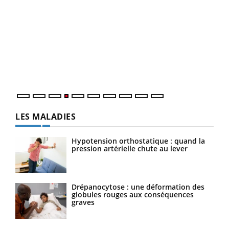
Youtube
Diabète & Ramadan 2026
Un 
Youtube
You
à l
Le Ramadan approche, et, pour de nombreuses
Un é
personnes atteintes de diabète, c'est une période de
mati
questions, de défis, mais ...
numé
LES MALADIES
Hypotension orthostatique : quand la
pression artérielle chute au lever
Drépanocytose : une déformation des
globules rouges aux conséquences
graves