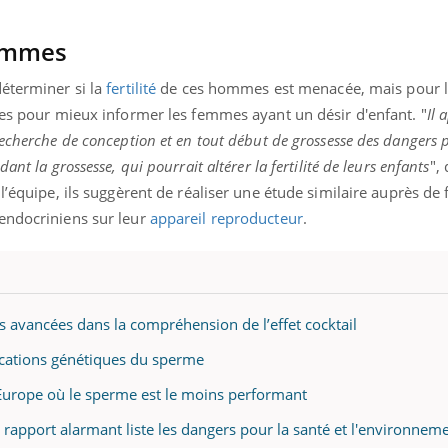
femmes
déterminer si la
fertilité
de ces hommes est menacée, mais pour l
uline & Charge mentale : et si on
Eczéma Chronique des
tube
Youtube
Youtube
Y
it en parler??
préparer pour l’été !
ses pour mieux informer les femmes ayant un désir d'enfant. "
Il 
echerche de conception et en tout début de grossesse des dangers p
026, l'insuline dans le diabète de type 2
L'été arrive… et avec lui,
nt la grossesse, qui pourrait altérer la fertilité de leurs enfants
",
e entourée d'idées reçues chez les
rythme de vie ! Vacances, 
ients comme parfois chez les soignants.
soleil, activités en plein
l’équipe, ils suggèrent de réaliser une étude similaire auprès d
sont ...
endocriniens sur leur
appareil reproducteur
.
s avancées dans la compréhension de l’effet cocktail
ications génétiques du sperme
d'Europe où le sperme est le moins performant
 rapport alarmant liste les dangers pour la santé et l'environnem