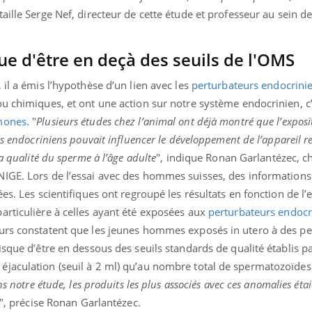
taille Serge Nef, directeur de cette étude et professeur au sein d
ue d'être en deçà des seuils de l'OMS
 il a émis l’hypothèse d’un lien avec les
perturbateurs endocrini
u chimiques, et ont une action sur notre système endocrinien, c’
mones
. "
Plusieurs études chez l’animal ont déjà montré que l’exposi
rs endocriniens pouvait influencer le développement de l’appareil 
a qualité du sperme à l’âge adulte
", indique Ronan Garlantézec, c
NIGE. Lors de l’essai avec des hommes suisses, des informations 
es. Les scientifiques ont regroupé les résultats en fonction de l
articulière à celles ayant été exposées aux
perturbateurs endocr
urs constatent que les jeunes hommes exposés in utero à des pe
isque d’être en dessous des seuils standards de qualité établis p
jaculation (seuil à 2 ml) qu’au nombre total de spermatozoïdes
s notre étude, les produits les plus associés avec ces anomalies étai
", précise Ronan Garlantézec.