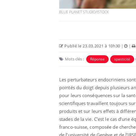
BLUE PLANET STUDIO/ISTOCK
Publié le 23.03.2021 à 10h30
|
|
Mots clés :
Réponse
spasticité
Les perturbateurs endocriniens sont
es d’angoisse
Éclipse solaire du 12 août
pointés du doigt depuis plusieurs a
elles survenir
: “Des verres adaptés,
pour leurs conséquences sur la sant
son apparente ?
c'est indispensable pour
la santé des yeux”
scientifiques travaillent toujours sur
produits et sur leurs effets à différe
en vacances :
Les troubles du sommeil
u signe d’une
modifient votre cerveau !
stades de la vie. C’est le cas d’une é
?
franco-suisse, composée de cherche
de l’université de Genève et de l’IRS