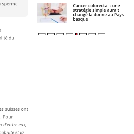
du sperme
e à risque : ce jus
Cancer colorectal : une
attire l'attention
stratégie simple aurait
rcheurs
changé la donne au Pays
basque
s
lité du
s suisses ont
é. Pour
 d’entre eux,
bilité et la