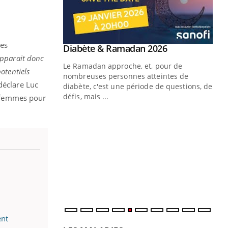
es
Youtube
 Mains : se
Diabète & Ramadan 2026
Youtube
outube
apparait donc
Le Ramadan approche, et, pour de
otentiels
 un tout nouveau
nombreuses personnes atteintes de
 déclare Luc
plage, piscine,
diabète, c'est une période de questions, de
 air… Nos mains
défis, mais ...
e femmes pour
Un
You
fac
pr
Un 
mut
san
num
ent