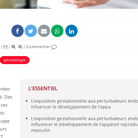
|
|
|
Commenter
gérontologie
L'ESSENTIEL
Bébés, jeunes enfants :
Hantavir
nnées
quelle trousse à
détecté 
é. Des
pharmacie pour les
en Fran
L'exposition gestationnelle aux perturbateurs end
vacances ?
 ces
infuencer le dévelçppement de l'appa
nts
Syndrome métabolique :
Mortalit
L'exposition gestationnelle aux perturbateurs end
quels sont les meilleurs
rapport 
quipe
influencer le développement de l'appareil reprodu
exercices physiques ?
son tau
urs
masculin
ET