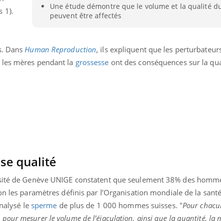
Une étude démontre que le volume et la qualité 
Comment éviter une otite
Grossess
 1).
peuvent être affectés
pendant les vacances ?
naturel 
des che
s. Dans
Human Reproduction
, ils expliquent que les perturbateur
 les mères pendant la
grossesse
ont des conséquences sur la qua
se qualité
rsité de Genève UNIGE constatent que seulement 38% des homme
lon les paramètres définis par l’Organisation mondiale de la sant
analysé le
sperme
de plus de 1 000 hommes suisses. "
Pour chacun
ur mesurer le volume de l’éjaculation, ainsi que la quantité, la mo