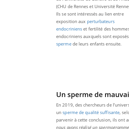
 caries pouvaient
Mon enfant est-il trop
(CHU de Rennes et Université Rennes
disparaître sans
sensible ou simplement
Ils se sont intéressés au lien entre
e ?
très empathique ?
exposition aux
perturbateurs
endocriniens
et fertilité des homme
endocriniens auxquels sont exposés
sperme
de leurs enfants ensuite.
Un sperme de mauvai
En 2019, des chercheurs de l’unive
un
sperme de qualité suffisante
, se
parvenir à cette conclusion, ils ont 
nous avons réalisé un spermogramme po