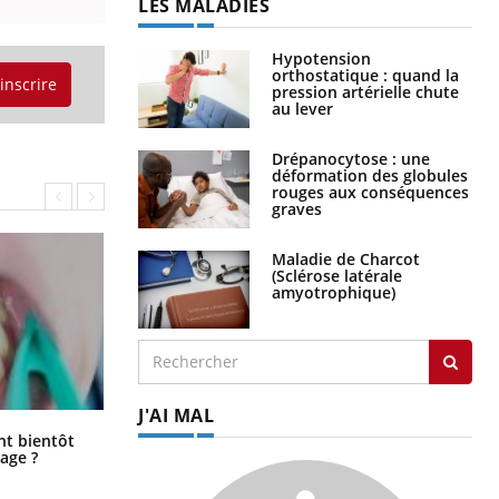
LES MALADIES
Hypotension
orthostatique : quand la
'inscrire
pression artérielle chute
au lever
Drépanocytose : une
déformation des globules
rouges aux conséquences
graves
Maladie de Charcot
(Sclérose latérale
amyotrophique)
J'AI MAL
Éclipse solaire du 12 août : “Des
ent bientôt
verres adaptés, c'est indispensable
age ?
pour la santé des yeux”