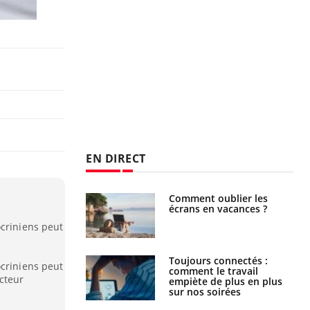
EN DIRECT
us : un cas
Comment oublier les
chez un touriste
écrans en vacances ?
ce
ocriniens peut
é infantile : un
Toujours connectés :
ocriniens peut
s’interroge sur
comment le travail
cteur
x élevé en France
empiète de plus en plus
sur nos soirées