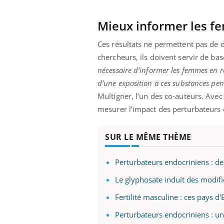
Mieux informer les 
Ces résultats ne permettent pas de 
 Mains :
Carence en fer : comprendre pour
Ins
Youtube
You
Youtube
Youtube
prévenir
osa
chercheurs, ils doivent servir de ba
nécessaire d’informer les femmes en r
aciles à aborder...
Fatigue, irritabilité, brouillard mental ou
En 2
d’une exposition à ces substances penda
poser des
même alopécie… Les symptômes de la
rest
'un proche c'est
carence en fer sont multiples ce qui la rend
pat
Multigner, l’un des co-auteurs.
Avec 
...
mesurer l’impact des perturbateurs 
SUR LE MÊME THÈME
Perturbateurs endocriniens : de
Le glyphosate induit des modif
Fertilité masculine : ces pays 
Perturbateurs endocriniens : un