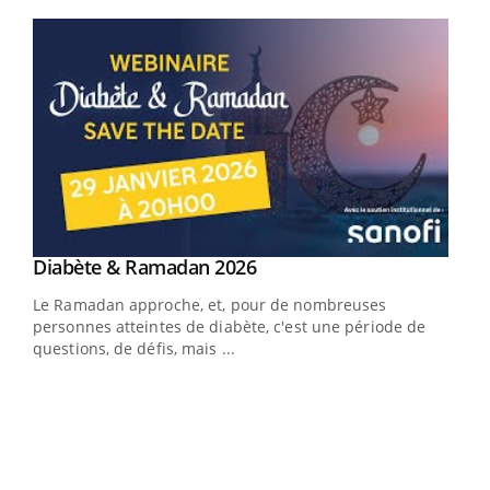
Youtube
Youtube
Diabète & Ramadan 2026
Youtube
Le Ramadan approche, et, pour de nombreuses
vie !
personnes atteintes de diabète, c'est une période de
…
questions, de défis, mais ...
Un 
You
à l