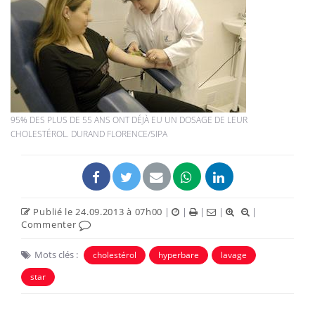
95% DES PLUS DE 55 ANS ONT DÉJÀ EU UN DOSAGE DE LEUR
CHOLESTÉROL. DURAND FLORENCE/SIPA
Publié le 24.09.2013 à 07h00
|
|
|
|
|
Commenter
Mots clés :
cholestérol
hyperbare
lavage
star