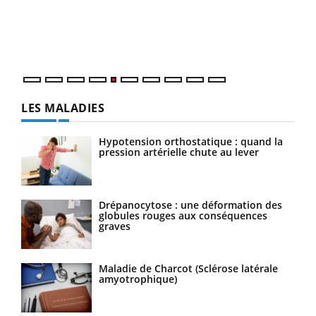
Un é
mati
numé
LES MALADIES
Hypotension orthostatique : quand la
pression artérielle chute au lever
Drépanocytose : une déformation des
globules rouges aux conséquences
graves
Maladie de Charcot (Sclérose latérale
amyotrophique)