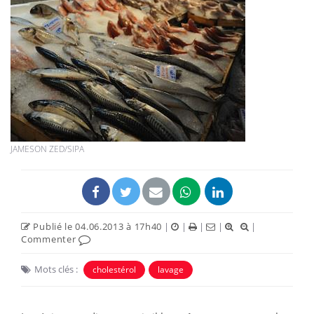
JAMESON ZED/SIPA
Publié le 04.06.2013 à 17h40
|
|
|
|
|
Commenter
Mots clés :
cholestérol
lavage