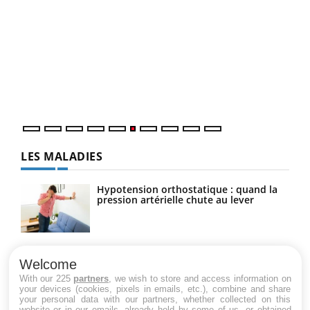
COU
You
Coup
vous
épis
LES MALADIES
Hypotension orthostatique : quand la
pression artérielle chute au lever
Drépanocytose : une déformation des
globules rouges aux conséquences
Welcome
graves
With our 225
partners
, we wish to store and access information on
your devices (cookies, pixels in emails, etc.), combine and share
your personal data with our partners, whether collected on this
website or in our emails, already held by some of us, or obtained