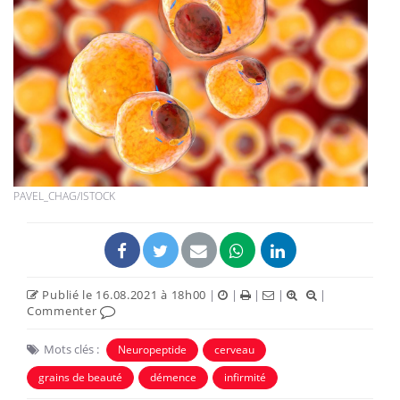
PAVEL_CHAG/ISTOCK
Publié le 16.08.2021 à 18h00
|
|
|
|
|
Commenter
Mots clés :
Neuropeptide
cerveau
grains de beauté
démence
infirmité