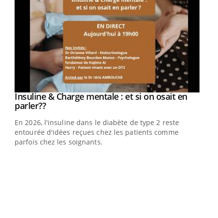
Youtube
Insuline & Charge mentale : et si on osait en
Youtube
Youtube
parler??
En 2026, l'insuline dans le diabète de type 2 reste
entourée d'idées reçues chez les patients comme
parfois chez les soignants.
Ecz
You
pour
L'ét
Vaca