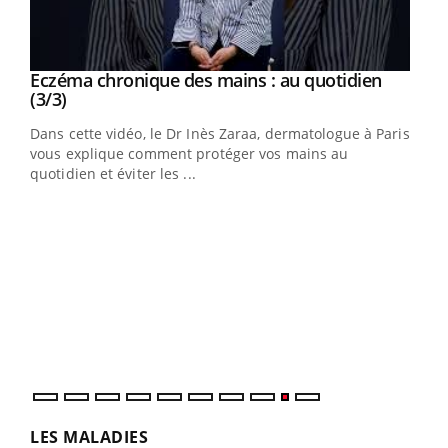
Youtube
al
Eczéma chronique des mains : au quotidien
Youtube
Youtube
(3/3)
au
Dans cette vidéo, le Dr Inès Zaraa, dermatologue à Paris,
,
vous explique comment protéger vos mains au
quotidien et éviter les ...
Ecz
You
(2/3
Une 
une 
une i
LES MALADIES