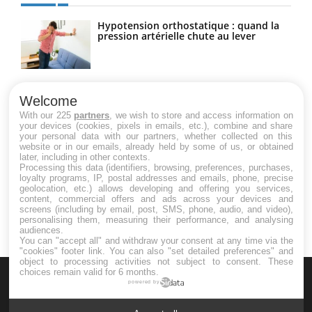
Hypotension orthostatique : quand la
pression artérielle chute au lever
Drépanocytose : une déformation des
globules rouges aux conséquences
Welcome
graves
With our 225
partners
, we wish to store and access information on
your devices (cookies, pixels in emails, etc.), combine and share
your personal data with our partners, whether collected on this
website or in our emails, already held by some of us, or obtained
Maladie de Charcot (Sclérose latérale
later, including in other contexts.
amyotrophique)
Processing this data (identifiers, browsing, preferences, purchases,
loyalty programs, IP, postal addresses and emails, phone, precise
geolocation, etc.) allows developing and offering you services,
content, commercial offers and ads across your devices and
screens (including by email, post, SMS, phone, audio, and video),
personalising them, measuring their performance, and analysing
audiences.
You can "accept all" and withdraw your consent at any time via the
"cookies" footer link
. You can also "set detailed preferences" and
object to processing activities not subject to consent. These
choices remain valid for 6 months.
powered by