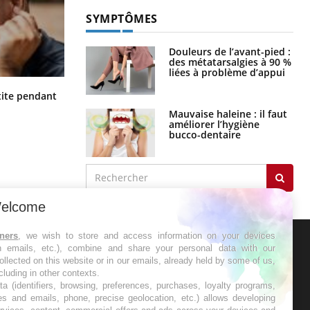
SYMPTÔMES
Douleurs de l’avant-pied :
des métatarsalgies à 90 %
liées à problème d’appui
Hantavirus : un cas détecté chez un
ite pendant
touriste en France
Mauvaise haleine : il faut
améliorer l’hygiène
bucco-dentaire
elcome
tners
, we wish to store and access information on your devices
in emails, etc.), combine and share your personal data with our
ER
ollected on this website or in our emails, already held by some of us,
ncluding in other contexts.
ta (identifiers, browsing, preferences, purchases, loyalty programs,
s les semaines les meilleures
es and emails, phone, precise geolocation, etc.) allows developing