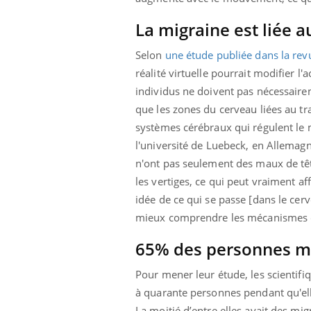
La migraine est liée a
Selon
une étude publiée dans la re
réalité virtuelle pourrait modifier l'
individus ne doivent pas nécessaire
que les zones du cerveau liées au tr
systèmes cérébraux qui régulent le m
l'université de Luebeck, en Allemagn
n'ont pas seulement des maux de têt
les vertiges, ce qui peut vraiment a
idée de ce qui se passe
[dans le cerv
mieux comprendre les mécanismes cé
65% des personnes mi
ale : et si on
Eczéma Chronique des Mains : se
Dia
Youtube
You
ube
Youtube
préparer pour l’été !
Pour mener leur étude, les scientif
Le 
 diabète de type 2
L'été arrive… et avec lui, un tout nouveau
nom
à quarante personnes pendant qu'ell
ues chez les
rythme de vie ! Vacances, plage, piscine,
diab
La moitié d’entre elles avait des mig