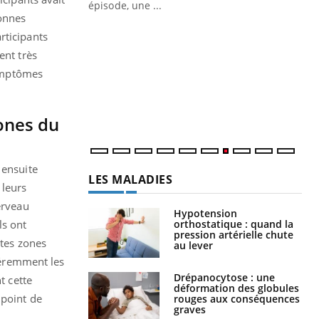
ière de bilan de
épisode, une ...
sonnes
« jumeau
Qu
You
rticipants
êtr
ent très
"Le
symptômes
qua
Doc
dir
ones du
 ensuite
LES MALADIES
 leurs
erveau
Hypotension
ls ont
orthostatique : quand la
pression artérielle chute
ntes zones
au lever
fféremment les
Drépanocytose : une
t cette
déformation des globules
 point de
rouges aux conséquences
graves