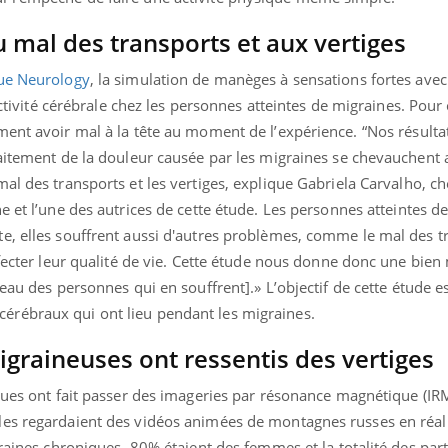
u mal des transports et aux vertiges
vue
Neurology
, la simulation de manèges à sensations fortes avec
activité cérébrale chez les personnes atteintes de migraines. Pour 
ment avoir mal à la tête au moment de l’expérience.
“Nos résult
aitement de la douleur causée par les migraines se chevauchent 
al des transports et les vertiges,
explique Gabriela Carvalho, c
e et l’une des autrices de cette étude.
Les personnes atteintes d
e, elles souffrent aussi d'autres problèmes, comme le mal des t
ffecter leur qualité de vie. Cette étude nous donne donc une bien
eau des personnes qui en souffrent]
.»
L’objectif de cette étude e
rébraux qui ont lieu pendant les migraines.
graineuses ont ressentis des vertiges
Youtube
bète & Ramadan 2026
Un « jumeau numériq
tube
Youtube
faciliter l’accès à la 
iques ont fait passer des imageries par résonance magnétique (IR
Ramadan approche, et, pour de
Youtube
préventive
breuses personnes atteintes de
es regardaient des vidéos animées de montagnes russes en réalit
Un établissement lié à u
ète, c'est une période de questions, de
raines chroniques, 80% étaient des femmes et la totalité des part