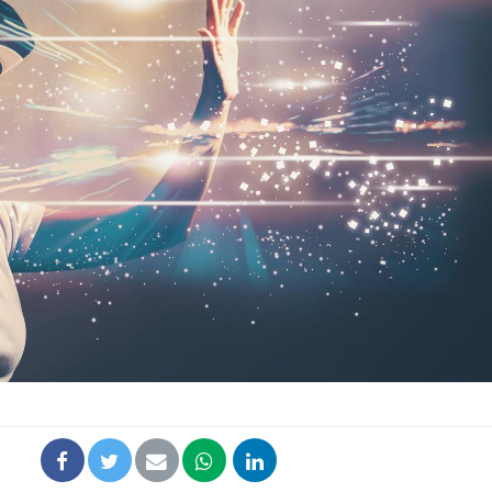
La sieste empêche-t-elle
Fortes c
de dormir la nuit ?
pourquo
noyade g
VIH : la fin du comprimé
Le Viagr
tous les jours se profile-t-
freiner 
elle enfin ?
cancer ?
Pourquoi votre ventre
Pourquo
gâche-t-il les premiers
de prot
jours de vos vacances ?
finalem