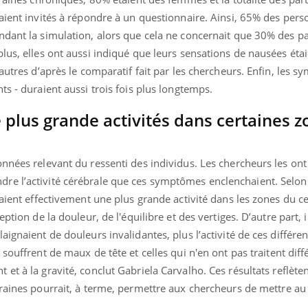
mutualiste innove en mat
s, mais ...
aient invités à répondre à un questionnaire. Ainsi, 65% des per
santé : l'utilisation d'un 
numérique » permet ...
ndant la simulation, alors que cela ne concernait que 30% des pa
lus, elles ont aussi indiqué que leurs sensations de nausées étai
 autres d’après le comparatif fait par les chercheurs. Enfin, les 
ts - duraient aussi trois fois plus longtemps.
plus grande activités dans certaines z
nnées relevant du ressenti des individus. Les chercheurs les ont
re l’activité cérébrale que ces symptômes enclenchaient. Selon
vaient effectivement une plus grande activité dans les zones du c
ption de la douleur, de l'équilibre et des vertiges. D’autre part, i
aignaient de douleurs invalidantes, plus l’activité de ces différe
souffrent de maux de tête et celles qui n'en ont pas traitent di
 et à la gravité,
conclut
Gabriela Carvalho.
Ces résultats reflèten
raines pourrait, à terme, permettre aux chercheurs de mettre au