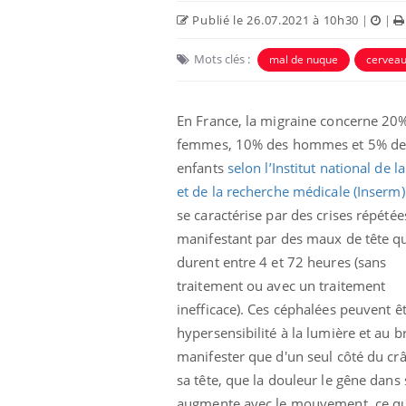
Publié le 26.07.2021 à 10h30
|
|
Mots clés :
mal de nuque
cervea
En France, la migraine concerne 20
femmes, 10% des hommes et 5% de
enfants
selon l’
Institut national de l
et de la recherche médicale (Inserm)
se caractérise par des crises répétée
manifestant par des maux de tête q
durent entre 4 et 72 heures (sans
traitement ou avec un traitement
inefficace). Ces céphalées peuvent 
hypersensibilité à la lumière et au b
manifester que d'un seul côté du crâ
sa tête, que la douleur le gêne dans s
augmente avec le mouvement, ce qui