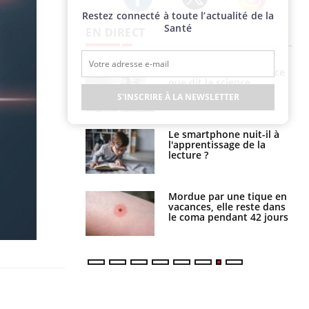
Restez connecté à toute l’actualité de la
Twitter
Facebook
Instagram
Santé
EN DIRECT
haleurs :
Grossesse et chaleur : ce
i le risque de
que dit la science
rimpe-t-il ?
S'INSCRIRE À LA NEWSLETTER
a pourrait-il
Le smartphone nuit-il à
la propagation du
l'apprentissage de la
lecture ?
i manger moins
Mordue par une tique en
éines pourrait
vacances, elle reste dans
ent être bénéfique
le coma pendant 42 jours