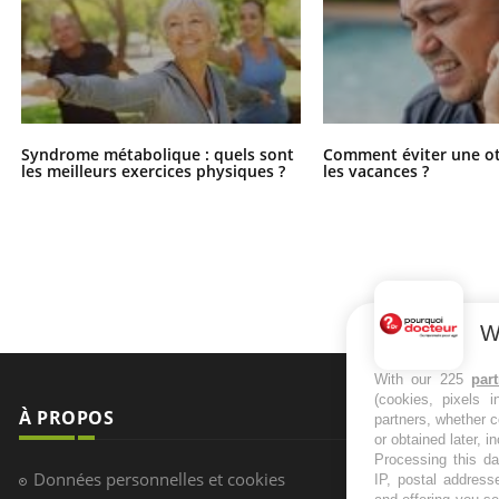
Syndrome métabolique : quels sont
Comment éviter une ot
les meilleurs exercices physiques ?
les vacances ?
W
With our 225
par
(cookies, pixels 
À PROPOS
NEWSLETT
partners, whether c
or obtained later, i
Processing this da
Recevez toute
Données personnelles et cookies
IP, postal address
infos santé