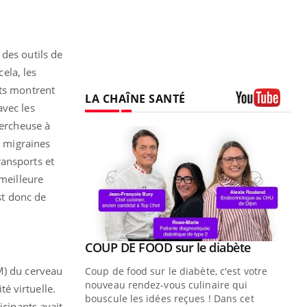
 des outils de
cela, les
ats montrent
LA CHAÎNE SANTÉ
avec les
Youtube
hercheuse à
e migraines
ransports et
 meilleure
st donc de
Youtube
ue » pour
COUP DE FOOD sur le diabète
Youtube
médecine
M) du cerveau
Coup de food sur le diabète, c'est votre
nouveau rendez-vous culinaire qui
é virtuelle.
n groupe
bouscule les idées reçues ! Dans cet
icipants avait