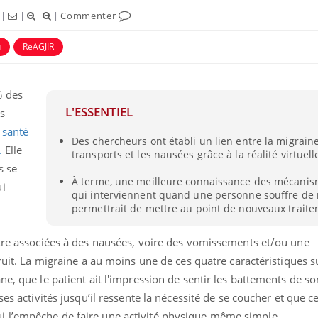
|
|
|
Commenter
u
ReAGJIR
% des
L'ESSENTIEL
s
a santé
Des chercheurs ont établi un lien entre la migraine
.
Elle
transports et les nausées grâce à la réalité virtuell
s se
À terme, une meilleure connaissance des mécani
ui
qui interviennent quand une personne souffre de
permettrait de mettre au point de nouveaux traite
être associées à des nausées, voire des vomissements et/ou une
ruit. La migraine a au moins une de ces quatre caractéristiques s
ne, que le patient ait l'impression de sentir les battements de 
es activités jusqu’il ressente la nécessité de se coucher et que ce
 l’empêche de faire une activité physique même simple.