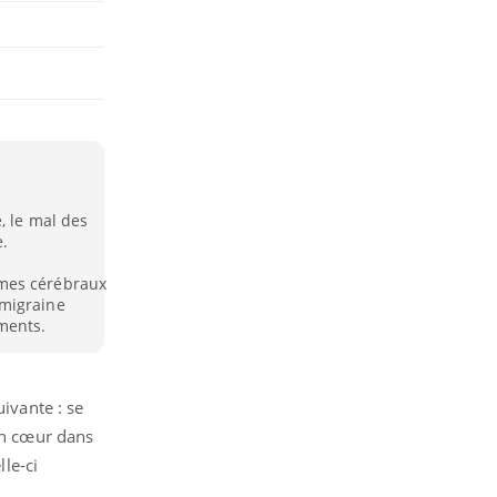
, le mal des
e.
smes cérébraux
 migraine
ments.
uivante : se
son cœur dans
lle-ci