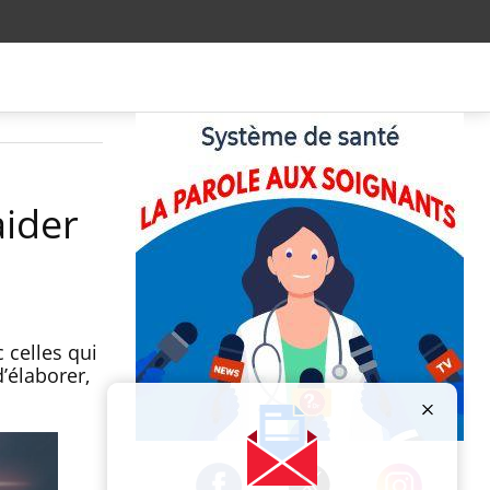
aider
 celles qui
’élaborer,
Publicité