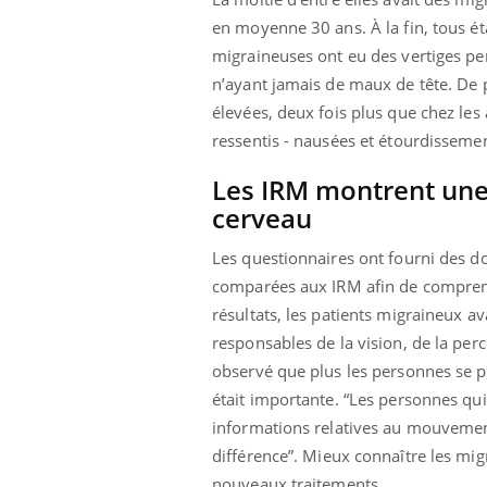
ez les soignants.
soleil, activités en plein air… Nos mains
défi
en moyenne 30 ans. À la fin, tous ét
sont ...
migraineuses ont eu des vertiges pe
n’ayant jamais de maux de tête. De p
élevées, deux fois plus que chez les
ressentis - nausées et étourdissemen
Les IRM montrent une 
cerveau
Les questionnaires ont fourni des do
comparées aux IRM afin de comprend
résultats, les patients migraineux a
responsables de la vision, de la perce
observé que plus les personnes se pl
était importante.
“Les personnes qui 
informations relatives au mouvement
différence”
. Mieux connaître les mig
nouveaux traitements.