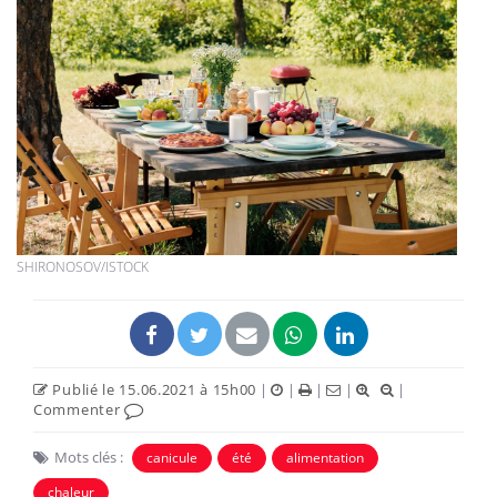
SHIRONOSOV/ISTOCK
Publié le 15.06.2021 à 15h00
|
|
|
|
|
Commenter
Mots clés :
canicule
été
alimentation
chaleur