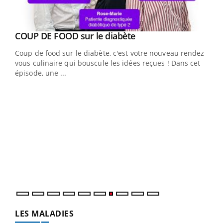
Youtube
cès
COUP DE FOOD sur le diabète
Youtube
Coup de food sur le diabète, c'est votre nouveau rendez-
 en
vous culinaire qui bouscule les idées reçues ! Dans cet
u
épisode, une ...
Qua
You
"Les
trav
DRH 
LES MALADIES