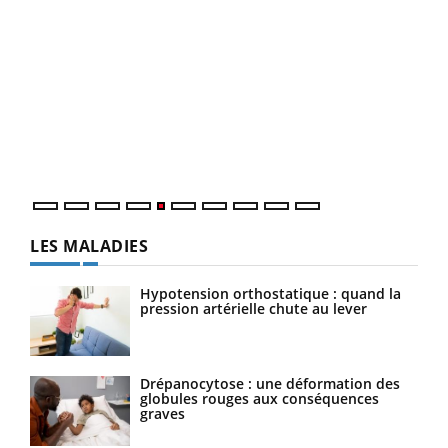
Un 
You
à l
Un é
mati
numé
LES MALADIES
Hypotension orthostatique : quand la
pression artérielle chute au lever
Drépanocytose : une déformation des
globules rouges aux conséquences
graves