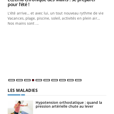
Youtube
pour l’été !
L'été arrive… et avec lui, un tout nouveau rythme de vie !
Vacances, plage, piscine, soleil, activités en plein air…
Nos mains sont ...
Youtube
Diabète & Ramadan 2026
Un 
Youtube
You
à l
Le Ramadan approche, et, pour de nombreuses
Un é
personnes atteintes de diabète, c'est une période de
mati
questions, de défis, mais ...
numé
LES MALADIES
Hypotension orthostatique : quand la
pression artérielle chute au lever