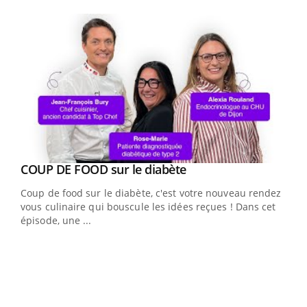
Youtube
Youtube
cès
COUP DE FOOD sur le diabète
Youtube
Coup de food sur le diabète, c'est votre nouveau rendez-
 en
vous culinaire qui bouscule les idées reçues ! Dans cet
u
épisode, une ...
Qua
You