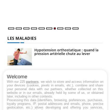
"Les
trav
DRH 
LES MALADIES
Hypotension orthostatique : quand la
pression artérielle chute au lever
Drépanocytose : une déformation des
globules rouges aux conséquences
Welcome
graves
With our 225
partners
, we wish to store and access information on
your devices (cookies, pixels in emails, etc.), combine and share
your personal data with our partners, whether collected on this
website or in our emails, already held by some of us, or obtained
Maladie de Charcot (Sclérose latérale
later, including in other contexts.
amyotrophique)
Processing this data (identifiers, browsing, preferences, purchases,
loyalty programs, IP, postal addresses and emails, phone, precise
geolocation, etc.) allows developing and offering you services,