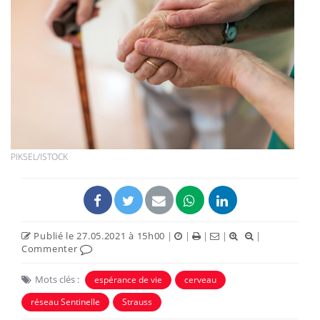
PIKSEL/ISTOCK
Publié le 27.05.2021 à 15h00
|
|
|
|
|
Commenter
Mots clés :
espérance de vie
cerveau
réseau Sentinelle
Strauss