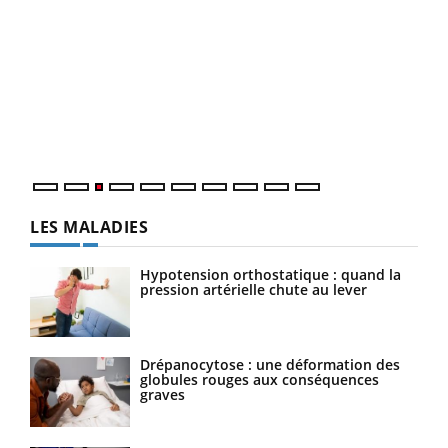
Dia
You
Le 
pers
ques
LES MALADIES
Hypotension orthostatique : quand la
pression artérielle chute au lever
Drépanocytose : une déformation des
globules rouges aux conséquences
graves