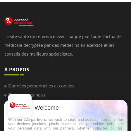
Le site santé de référence avec chaque jour toute l'actualité
médicale decryptée par des médecins en exercice et les
conseils des meilleurs spécialistes.
À PROPOS
Données personnelles et cookies
Qui sommes-nous
Conditions d'utilisation
Welcome
Plan du site
With our 225
partners
, we wish to store and access information on
Mentions Légales
your devices (cookies, pixels in emails, etc.), combine and share
your personal data with our partners, whether collected on this
Nous contacter