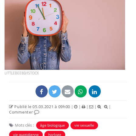
LITTLEBEE80/ISTOCK
Publié le 05.03.2021 à 09h00
|
|
|
|
|
Commenter
Mots clés :
âge biologique
vie sexuelle
vie quotidienne
horloge