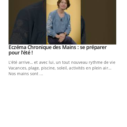
Eczéma Chronique des Mains : se préparer
Youtube
Youtube
pour l’été !
L'été arrive… et avec lui, un tout nouveau rythme de vie !
Vacances, plage, piscine, soleil, activités en plein air…
Nos mains sont ...
Youtube
Diabète & Ramadan 2026
Un 
Youtube
You
à l
Le Ramadan approche, et, pour de nombreuses
Un é
personnes atteintes de diabète, c'est une période de
mati
questions, de défis, mais ...
numé