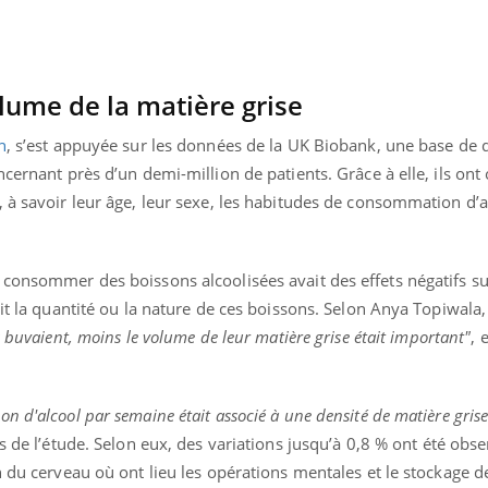
lume de la matière grise
n
, s’est appuyée sur les données de la UK Biobank, une base de
cernant près d’un demi-million de patients. Grâce à elle, ils ont
 à savoir leur âge, leur sexe, les habitudes de consommation d’a
 consommer des boissons alcoolisées avait des effets négatifs su
it la quantité ou la nature de ces boissons. Selon Anya Topiwala,
s buvaient, moins le volume de leur matière grise était important"
, 
uline & Charge mentale : et si on
Eczéma Chronique des
tube
Youtube
Youtube
Y
it en parler??
préparer pour l’été !
 d'alcool par semaine était associé à une densité de matière grise
rs de l’étude. Selon eux, des variations jusqu’à 0,8 % ont été obs
026, l'insuline dans le diabète de type 2
L'été arrive… et avec lui,
n du cerveau où ont lieu les opérations mentales et le stockage d
e entourée d'idées reçues chez les
rythme de vie ! Vacances, 