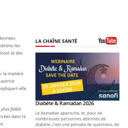
 données
LA CHAÎNE SANTÉ
 obtenu les
Youtube
lcool et des
r la matière
 autrice
explique-t-elle
Youtube
 Mains : se
Diabète & Ramadan 2026
Youtube
outube
 plus faible
Le Ramadan approche, et, pour de
ervées dans le
 un tout nouveau
nombreuses personnes atteintes de
es
plage, piscine,
diabète, c'est une période de questions, de