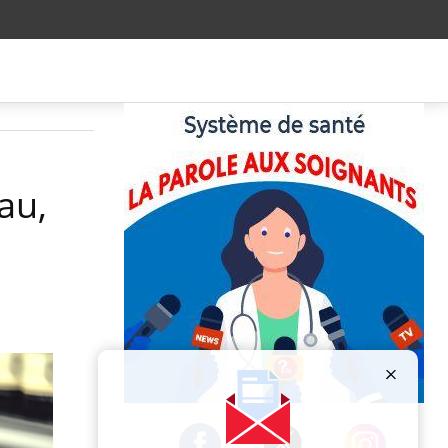
au,
Publicité