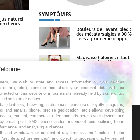
SYMPTÔMES
Comment oublier les écrans en
 jus naturel
vacances ?
chercheurs
Douleurs de l’avant-pied :
des métatarsalgies à 90 %
liées à problème d’appui
Mauvaise haleine : il faut
améliorer l’hygiène
bucco-dentaire
elcome
tners
, we wish to store and access information on your devices
in emails, etc.), combine and share your personal data with our
ollected on this website or in our emails, already held by some of us,
ncluding in other contexts.
ta (identifiers, browsing, preferences, purchases, loyalty programs,
es and emails, phone, precise geolocation, etc.) allows developing
ervices, content, commercial offers and ads across your devices and
 by email, post, SMS, phone, audio, and video), personalising them,
ER
rformance, and analysing audiences.
l" and withdraw your consent at any time via the "cookies" footer
s les semaines les meilleures
"set detailed preferences" and object to processing activities not