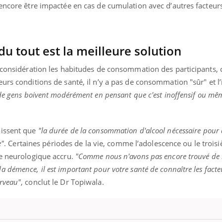
ients comme parfois chez les soignants.
soleil, activités en plein
encore être impactée en cas de cumulation avec d’autres facteurs
sont ...
du tout est la meilleure solution
n considération les habitudes de consommation des participants
urs conditions de santé, il n’y a pas de consommation "sûr" et l’
de gens boivent modérément en pensant que c'est inoffensif ou mê
aissent que
"la durée de la consommation d'alcool nécessaire pour a
e"
. Certaines périodes de la vie, comme l’adolescence ou le trois
ue neurologique accru.
"Comme nous n'avons pas encore trouvé de
 démence, il est important pour votre santé de connaître les facte
rveau"
, conclut le Dr Topiwala.