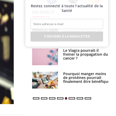
Restez connecté à toute l’actualité de la
Twitter
Facebook
Instagram
Santé
EN DIRECT
e empêche-t-elle
Fortes chaleurs :
r la nuit ?
pourquoi le risque de
noyade grimpe-t-il ?
S'INSCRIRE À LA NEWSLETTER
 fin du comprimé
Le Viagra pourrait-il
 jours se profile-t-
freiner la propagation du
n ?
cancer ?
i votre ventre
Pourquoi manger moins
il les premiers
de protéines pourrait
 vos vacances ?
finalement être bénéfique