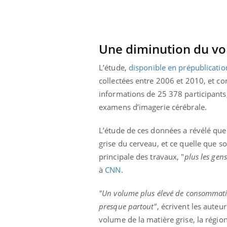
Une diminution du vo
L’étude,
disponible en prépublicatio
collectées entre 2006 et 2010, et con
informations de 25 378 participants,
examens d’imagerie cérébrale.
L’étude de ces données a révélé que
grise du cerveau, et ce quelle que so
principale des travaux, "
plus les gen
à
CNN
.
 Mains :
Carence en fer : comprendre pour
Ins
Youtube
You
Youtube
Youtube
prévenir
osa
"Un volume plus élevé de consommation
presque partout"
, écrivent les auteu
aciles à aborder...
Fatigue, irritabilité, brouillard mental ou
En 2
volume de la matière grise, la régio
poser des
même alopécie… Les symptômes de la
rest