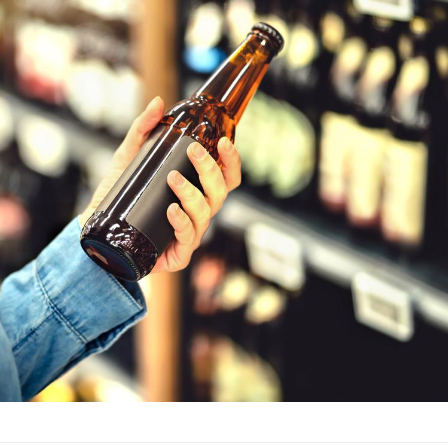
Chikungunya, dengue,
La siest
West Nile : que se passe-
de dormi
t-il dans le sud de la
France ?
Les médicaments GLP-1
VIH : la
protègent-ils aussi les os
tous les
?
elle enfi
Cytomégalovirus : ce qui
Pourquo
change dans la prise en
gâche-t-
charge des femmes
jours de
enceintes