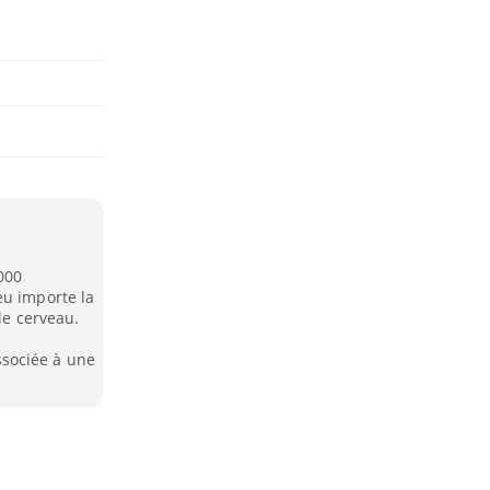
000
eu importe la
le cerveau.
sociée à une