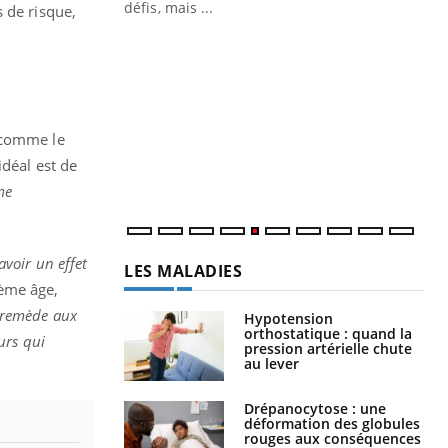
 air… Nos mains
défis, mais ...
 de risque,
Un
You
fac
pr
Un 
mut
, comme le
san
idéal est de
num
me
voir un effet
LES MALADIES
ième âge,
 remède aux
Hypotension
orthostatique : quand la
urs qui
pression artérielle chute
au lever
Drépanocytose : une
déformation des globules
rouges aux conséquences