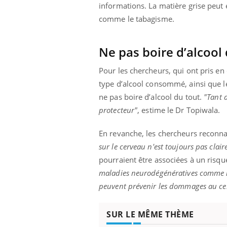
'un proche c'est
carence en fer sont multiples ce qui la rend
pat
informations. La matière grise peut 
...
comme le tabagisme.
Ne pas boire d’alcool 
Pour les chercheurs, qui ont pris e
type d’alcool consommé, ainsi que le
ne pas boire d’alcool du tout.
"Tant 
protecteur"
, estime le Dr Topiwala.
En revanche, les chercheurs reconn
sur le cerveau n'est toujours pas clair
pourraient être associées à un risq
maladies neurodégénératives comme la
peuvent prévenir les dommages au ce
SUR LE MÊME THÈME