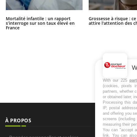
Mortalité infantile : un rapport
Grossesse à risque : ce
s’interroge sur son taux élevé en
attire l'attention des 
France
W
With our 225
par
(cookies, pixels 
partners, whether c
or obtained later, i
Processing this da
IP, postal address
and offering you s
screens (including
À PROPOS
NEWSLETT
measuring their pe
You can "accept al
Recevez toute
link
. You can also 