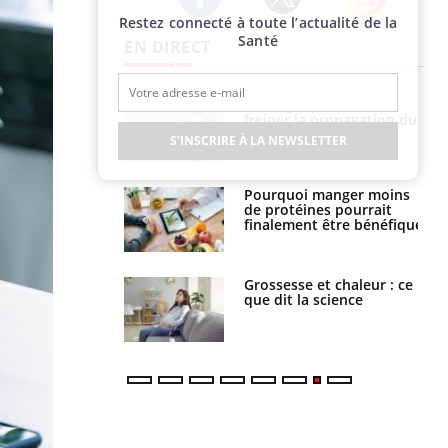
Restez connecté à toute l’actualité de la
Twitter
Facebook
Instagram
Santé
EN DIRECT
 fin du comprimé
Le Viagra pourrait-il
 jours se profile-t-
freiner la propagation du
n ?
cancer ?
S'INSCRIRE À LA NEWSLETTER
i votre ventre
Pourquoi manger moins
il les premiers
de protéines pourrait
 vos vacances ?
finalement être bénéfique
haleurs :
Grossesse et chaleur : ce
i le risque de
que dit la science
rimpe-t-il ?