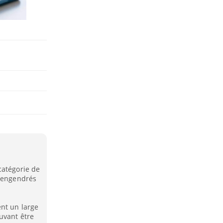
catégorie de
e engendrés
nt un large
uvant être