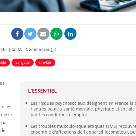
|
|
|
Commenter
thie
sangsue
tire-lait
es
L'ESSENTIEL
Les risques psychosociaux désignent en France la 
té les
risques pour la santé mentale, physique et social
omètre
par les conditions d'emploi.
 par
Les troubles musculo-squelettiques (TMS) recouvre
 de
ensemble d'affections de l'appareil locomoteur, po