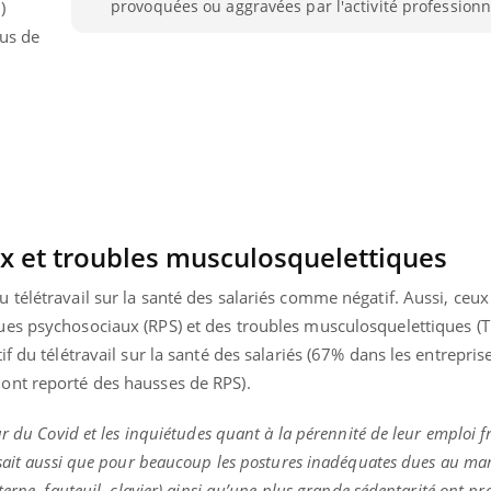
provoquées ou aggravées par l'activité professionn
)
lus de
x et troubles musculosquelettiques
télétravail sur la santé des salariés comme négatif. Aussi, ceux
ues psychosociaux (RPS) et des
troubles musculosquelettiques (
T
f du télétravail sur la santé des salariés (67% dans les entrepri
ont reporté des hausses de RPS).
Youtube
bète & Ramadan 2026
Un « jumeau numériq
tube
Youtube
faciliter l’accès à la 
r du Covid et les inquiétudes quant à la pérennité de leur emploi fr
Ramadan approche, et, pour de
Youtube
préventive
breuses personnes atteintes de
 sait aussi que pour beaucoup les postures inadéquates dues au m
Un établissement lié à u
ète, c'est une période de questions, de
terne, fauteuil, clavier) ainsi qu’une plus grande sédentarité ont p