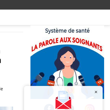
n
a
de
Publicité