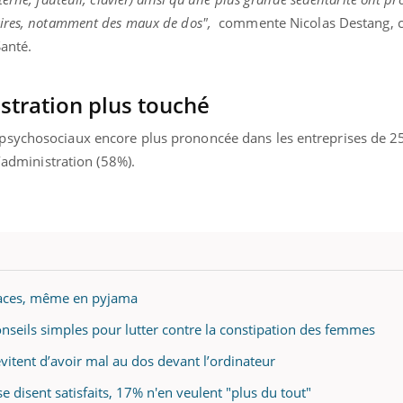
mutualiste innove en mat
s, mais ...
aires, notamment des maux de dos",
commente Nicolas Destang, c
santé : l'utilisation d'un 
numérique » permet ...
Santé.
istration plus touché
psychosociaux encore plus prononcée dans les entreprises de 2
l’administration (58%).
icaces, même en pyjama
conseils simples pour lutter contre la constipation des femmes
 évitent d’avoir mal au dos devant l’ordinateur
se disent satisfaits, 17% n'en veulent "plus du tout"