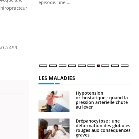
ière de bilan de
épisode, une ...
hiropracteur
« jumeau
Qu
You
êtr
"Le
qua
Doc
50 à 499
dir
LES MALADIES
Hypotension
orthostatique : quand la
pression artérielle chute
au lever
Drépanocytose : une
déformation des globules
rouges aux conséquences
graves