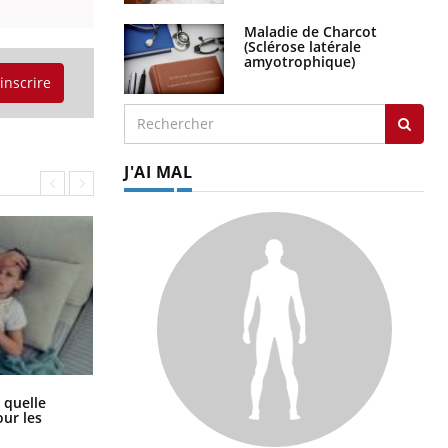
Maladie de Charcot
(Sclérose latérale
amyotrophique)
'inscrire
J'AI MAL
Syndrome métabolique : quels sont
 quelle
les meilleurs exercices physiques ?
ur les