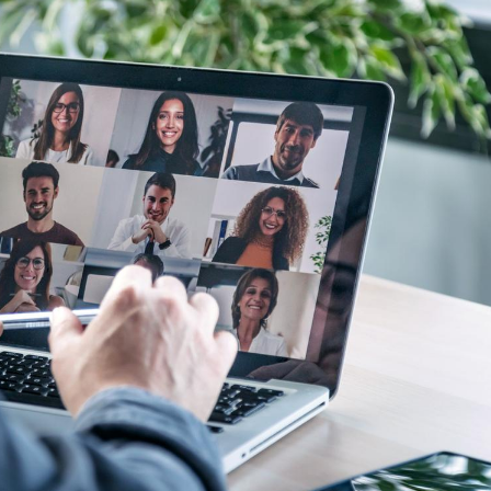
Les médicaments GLP-1
VIH : la
protègent-ils aussi les os
tous les
?
elle enfi
Cytomégalovirus : ce qui
Pourquo
change dans la prise en
gâche-t-
charge des femmes
jours de
enceintes
La sieste empêche-t-elle
Fortes c
de dormir la nuit ?
pourquo
noyade g