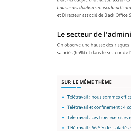
ez les soignants.
soleil, activités en plein air… Nos mains
défi
hausse des douleurs musculo-articul
sont ...
et Directeur associé de Back Office 
Le secteur de l'admin
On observe une hausse des risques 
salariés (65%) et dans le secteur de 
SUR LE MÊME THÈME
Télétravail : nous sommes eff
Télétravail et confinement : 4 
Télétravail : ces trois exercices
Télétravail : 66,5% des salariés 