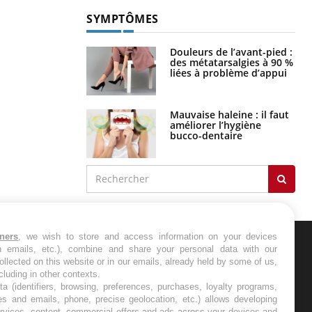
SYMPTÔMES
Douleurs de l’avant-pied :
des métatarsalgies à 90 %
liées à problème d’appui
Mauvaise haleine : il faut
améliorer l’hygiène
bucco-dentaire
tners
, we wish to store and access information on your devices
in emails, etc.), combine and share your personal data with our
ER
ollected on this website or in our emails, already held by some of us,
ncluding in other contexts.
ta (identifiers, browsing, preferences, purchases, loyalty programs,
s les semaines les meilleures
es and emails, phone, precise geolocation, etc.) allows developing
ervices, content, commercial offers and ads across your devices and