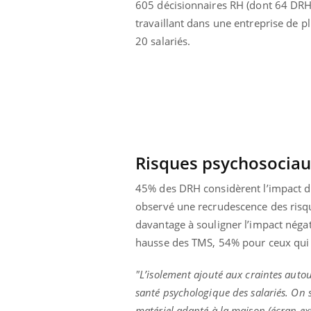
605 décisionnaires RH (dont 64 DRH
travaillant dans une entreprise de p
20 salariés.
Risques psychosociau
45% des DRH considèrent l’impact du 
observé une recrudescence des risq
davantage à souligner l’impact négati
hausse des TMS, 54% pour ceux qui 
ale : et si on
Eczéma Chronique des Mains : se
Dia
Youtube
You
ube
Youtube
préparer pour l’été !
"L’isolement ajouté aux craintes autou
Le 
 diabète de type 2
L'été arrive… et avec lui, un tout nouveau
nom
santé psychologique des salariés. On
ues chez les
rythme de vie ! Vacances, plage, piscine,
diab
matériel adapté à la maison (écran ex