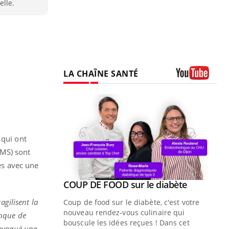
elle.
LA CHAÎNE SANTÉ
Youtube
 qui ont
MS) sont
ses avec une
Youtube
ue » pour
COUP DE FOOD sur le diabète
Youtube
médecine
agilisent la
Coup de food sur le diabète, c'est votre
nouveau rendez-vous culinaire qui
anque de
n groupe
bouscule les idées reçues ! Dans cet
rovoqué une