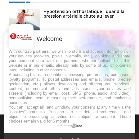
Hypotension orthostatique : quand la
pression artérielle chute au lever
Welcome
Drépanocytose : une déformation des
globules rouges aux conséquences
graves
With our 225
partners
, we wish to store and access information on
your devices (cookies, pixels in emails, etc.), combine and share
your personal data with our partners, whether collected on this
website or in our emails, already held by some of us, or obtained
Maladie de Charcot (Sclérose latérale
later, including in other contexts.
amyotrophique)
Processing this data (identifiers, browsing, preferences, purchases,
loyalty programs, IP, postal addresses and emails, phone, precise
geolocation, etc.) allows developing and offering you services,
content, commercial offers and ads across your devices and
screens (including by email, post, SMS, phone, audio, and video),
personalising them, measuring their performance, and analysing
audiences.
You can "accept all" and withdraw your consent at any time via the
"cookies" footer link
. You can also "set detailed preferences" and
object to processing activities not subject to consent. These
choices remain valid for 6 months.
powered by