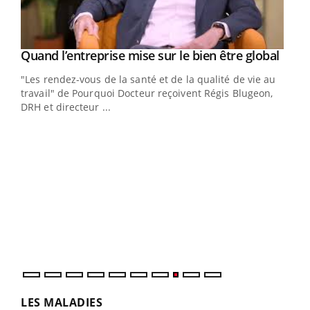
Yout
Quand l’entreprise mise sur le bien être global
Youtube
ndez-
"Les rendez-vous de la santé et de la qualité de vie au
cet
travail" de Pourquoi Docteur reçoivent Régis Blugeon,
DRH et directeur ...
Ecz
You
(3/3
Dans
vous
quot
LES MALADIES