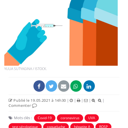
YULIA SUTYAGINA / ISTOCK.
Publié le 19.05.2021 à 14h30
|
|
|
|
|
Commenter
Mots clés :
Covid-19
coronavirus
UVA
test sérologique
coqueluche
hépatite A
ROSP