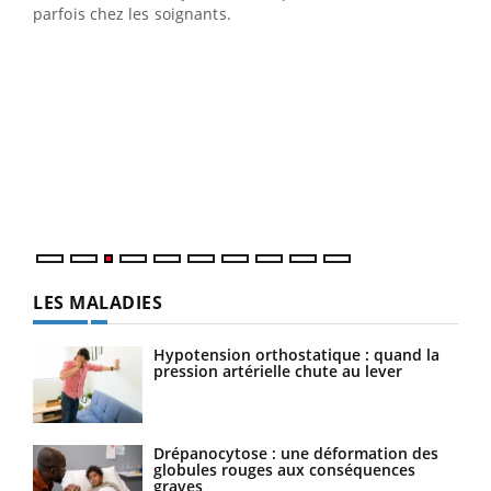
parfois chez les soignants.
Ecz
You
pour
L'ét
Vaca
Nos 
LES MALADIES
Hypotension orthostatique : quand la
pression artérielle chute au lever
Drépanocytose : une déformation des
globules rouges aux conséquences
graves