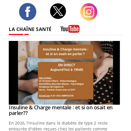
Twitter
Facebook
Instagram
LA CHAÎNE SANTÉ
Youtube
Youtube
Insuline & Charge mentale : et si on osait en
Youtube
Youtube
parler??
En 2026, l'insuline dans le diabète de type 2 reste
entourée d'idées reçues chez les patients comme