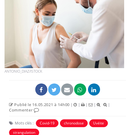
ANTONIO_DIAZ/ISTOCK
Publié le 16.05.2021 à 14h00
|
|
|
|
|
Commenter
Mots clés :
Covid-19
chronodose
Uvéite
strangulation