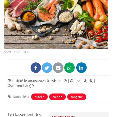
AAMULYA/ISTOCK
Publié le 08.05.2021 à 15h22
|
|
|
|
|
Commenter
Mots clés :
nutella
calorie
sangsue
Le classement des