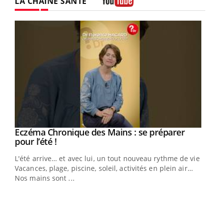
LA CHAÎNE SANTÉ
Youtube
Eczéma Chronique des Mains : se préparer
Youtube
Youtube
pour l’été !
L'été arrive… et avec lui, un tout nouveau rythme de vie !
Vacances, plage, piscine, soleil, activités en plein air…
Nos mains sont ...
Dia
You