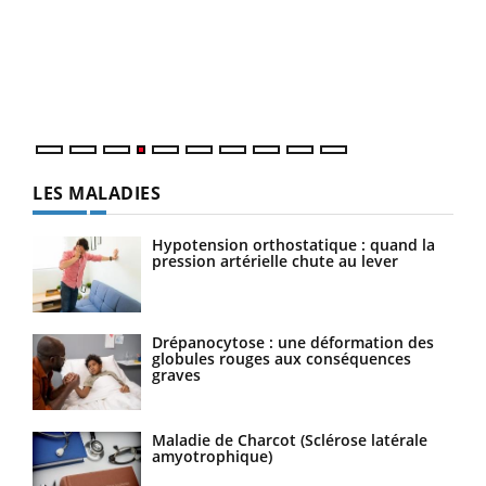
Le 
pers
ques
LES MALADIES
Hypotension orthostatique : quand la
pression artérielle chute au lever
Drépanocytose : une déformation des
globules rouges aux conséquences
graves
Maladie de Charcot (Sclérose latérale
amyotrophique)